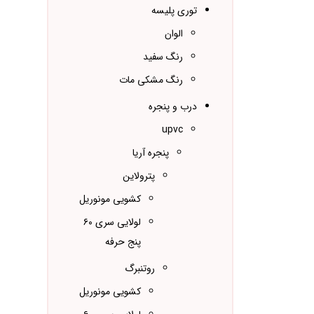
توری پلیسه
الوان
رنگ سفید
رنگ مشکی مات
درب و پنجره
upvc
پنجره آریا
پترولاین
کشویی مونوریل
لولایی سری ۶۰
پنج حرفه
روتنبرگ
کشویی مونوریل