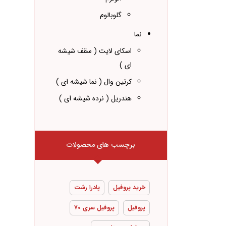
گلوبالوم
نما
اسکای لایت ( سقف شیشه
ای )
کرتین وال ( نما شیشه ای )
هندریل ( نرده شیشه ای )
برچسب های محصولات
خرید پروفیل
پادرا رشت
پروفیل
پروفیل سری ۷۰