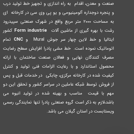
صنعت و معدن، اقدام به راه اندازي و تجهیز خط تولید درب
و پنجره دوجداره آلومینیومی و یو پی وي سی در کارخانه اي
به مساحت ۲۰۰۰ متر مربع واقع در شهرك صنعتی سپیدرود
رشت با بهره گیري از ماشین آلات
Form industrie
کشور
ایتالیا و خط لاین چهار سر جوش Mural و
CNC
تمام
اتوماتیک نموده است. خط مشی پادرا افزایش سطح رضایت
مصرف کنندگان نهایی و فعالان صنعت ساختمان با ارائه
محصول استاندارد و با رعایت الزامات فنی تولید و کنترل
کیفیت شده در کارخانه مرکزي، چابکی در خدمات قبل و پس
از فروش توسط شبکه عاملین در سراسر کشور و تحقق این دو
مهم با قیمت مناسب و بهینه شده در تولید انبوه می
باشد،لازم به ذکر است گروه صنعتی پادرا تنها نمایندگی رسمی
ویستابست در استان گیلان می باشد.