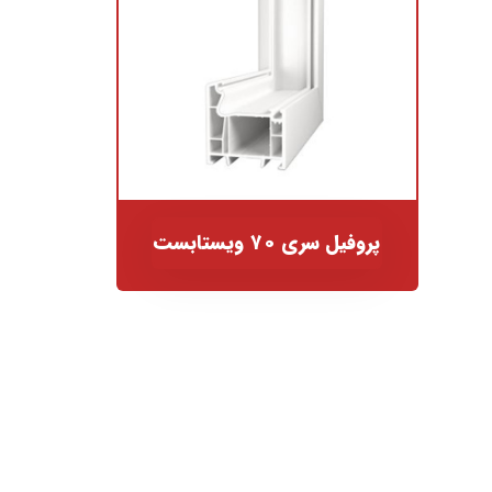
پروفیل سری ۷۰ ویستابست