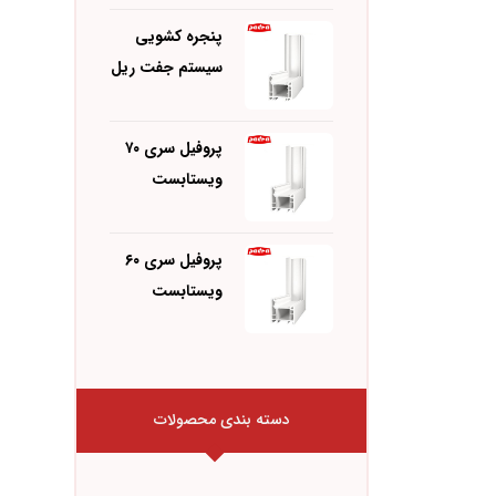
پنجره کشویی
سیستم جفت ریل
پروفیل سری ۷۰
ویستابست
پروفیل سری ۶۰
ویستابست
دسته بندی محصولات