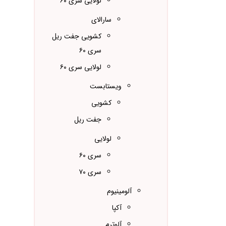
لولایی سری ۶۰
سارالای
کشویی جفت ریل
سری ۶۰
لولایی سری ۶۰
ویستابست
کشویی
جفت ریل
لولایی
سری ۶۰
سری ۷۰
آلومینیوم
آکپا
آلوترم