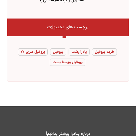
هندریل ( نرده شیشه ای )
برچسب های محصولات
خرید پروفیل
پادرا رشت
پروفیل
پروفیل سری ۷۰
پروفیل ویستا بست
درباره پـادرا بیشتر بدانیم!