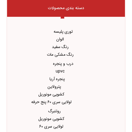
دسته بندی محصولات
توری پلیسه
الوان
رنگ سفید
رنگ مشکی مات
درب و پنجره
upvc
پنجره آریا
پترولاین
کشویی مونوریل
لولایی سری ۶۰ پنج حرفه
روتنبرگ
کشویی مونوریل
لولایی سری ۶۰