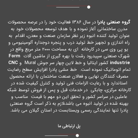
گروه صنعتی پادرا
در سال ۱۳۸۶ فعالیت خود را در عرصه محصولات
مدرن ساختمانی آغاز نموده و با هدف توسعه محصولات خود به
عنوان تولید کننده انبوه زیر نظر سازمان صنعت و معدن، اقدام به
راه اندازي و تجهیز خط تولید درب و پنجره دوجداره آلومینیومی و
یو پی وي سی در کارخانه اي به مساحت ۲۰۰۰ متر مربع واقع در
شهرك صنعتی سپیدرود رشت با بهره گیري از ماشین آلات
Form
industrie
کشور ایتالیا و خط لاین چهار سر جوش Mural و
CNC
تمام اتوماتیک نموده است. خط مشی پادرا افزایش سطح رضایت
مصرف کنندگان نهایی و فعالان صنعت ساختمان با ارائه محصول
استاندارد و با رعایت الزامات فنی تولید و کنترل کیفیت شده در
کارخانه مرکزي، چابکی در خدمات قبل و پس از فروش توسط شبکه
عاملین در سراسر کشور و تحقق این دو مهم با قیمت مناسب و
بهینه شده در تولید انبوه می باشد،لازم به ذکر است گروه صنعتی
پادرا تنها نمایندگی رسمی ویستابست در استان گیلان می باشد.
پل ارتباطی ما