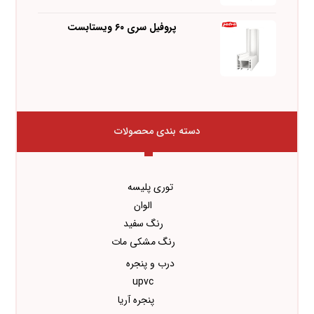
پروفیل سری ۶۰ ویستابست
دسته بندی محصولات
توری پلیسه
الوان
رنگ سفید
رنگ مشکی مات
درب و پنجره
upvc
پنجره آریا