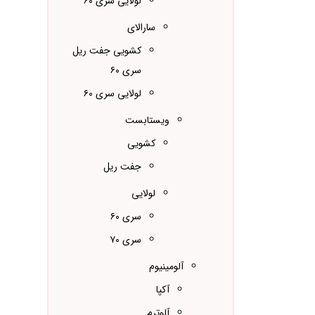
لولایی سری ۶۰
سارالای
کشویی جفت ریل
سری ۶۰
لولایی سری ۶۰
ویستابست
کشویی
جفت ریل
لولایی
سری ۶۰
سری ۷۰
آلومینیوم
آکپا
آلوترم