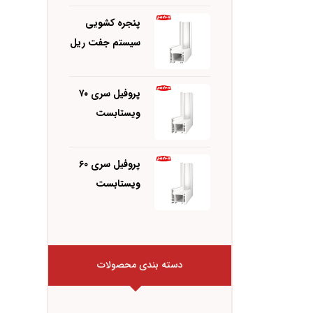
پنجره کشویی
سیستم جفت ریل
پروفیل سری ۷۰
ویستابست
پروفیل سری ۶۰
ویستابست
دسته بندی محصولات