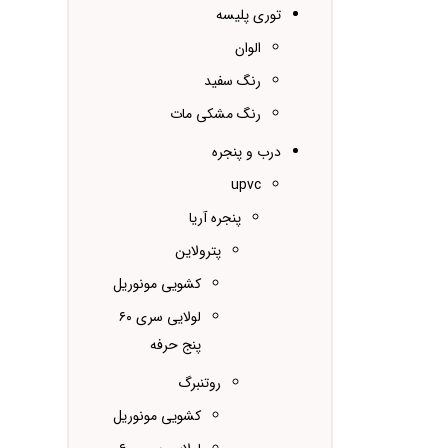
توری پلیسه
الوان
رنگ سفید
رنگ مشکی مات
درب و پنجره
upvc
پنجره آریا
پترولاین
کشویی مونوریل
لولایی سری ۶۰
پنج حرفه
روتنبرگ
کشویی مونوریل