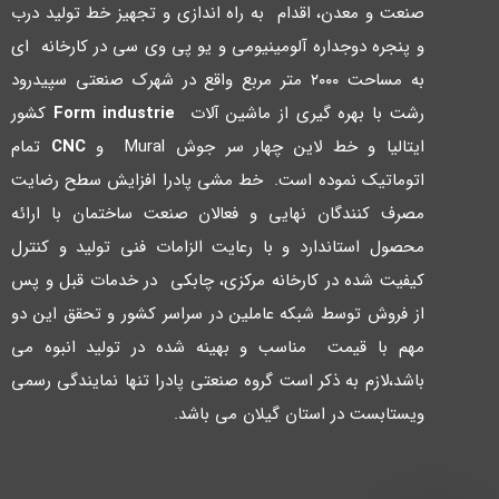
صنعت و معدن، اقدام به راه اندازي و تجهیز خط تولید درب
و پنجره دوجداره آلومینیومی و یو پی وي سی در کارخانه اي
به مساحت ۲۰۰۰ متر مربع واقع در شهرك صنعتی سپیدرود
رشت با بهره گیري از ماشین آلات
Form industrie
کشور
ایتالیا و خط لاین چهار سر جوش Mural و
CNC
تمام
اتوماتیک نموده است. خط مشی پادرا افزایش سطح رضایت
مصرف کنندگان نهایی و فعالان صنعت ساختمان با ارائه
محصول استاندارد و با رعایت الزامات فنی تولید و کنترل
کیفیت شده در کارخانه مرکزي، چابکی در خدمات قبل و پس
از فروش توسط شبکه عاملین در سراسر کشور و تحقق این دو
مهم با قیمت مناسب و بهینه شده در تولید انبوه می
باشد،لازم به ذکر است گروه صنعتی پادرا تنها نمایندگی رسمی
ویستابست در استان گیلان می باشد.