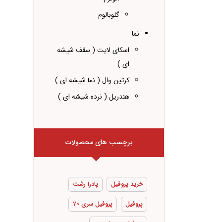
گلوبالوم
نما
اسکای لایت ( سقف شیشه
ای )
کرتین وال ( نما شیشه ای )
هندریل ( نرده شیشه ای )
برچسب های محصولات
خرید پروفیل
پادرا رشت
پروفیل
پروفیل سری ۷۰