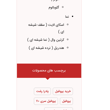
گلوبالوم
نما
اسکای لایت ( سقف شیشه
ای )
کرتین وال ( نما شیشه ای )
هندریل ( نرده شیشه ای )
برچسب های محصولات
خرید پروفیل
پادرا رشت
پروفیل
پروفیل سری ۷۰