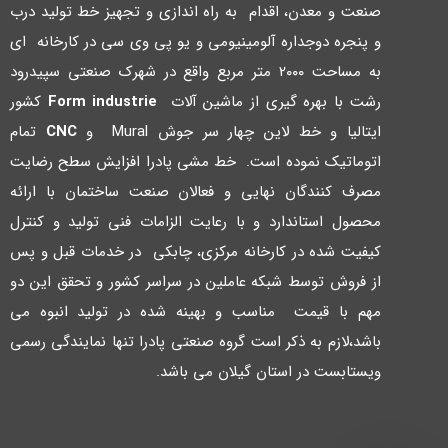
صنعت و معدن، اقدام به راه اندازي و تجهیز خط تولید درب
و پنجره دوجداره آلومینیومی و یو پی وي سی در کارخانه اي
به مساحت ۲۰۰۰ متر مربع واقع در شهرك صنعتی سپیدرود
رشت با بهره گیري از ماشین آلات
Form industrie
کشور
ایتالیا و خط لاین چهار سر جوش Mural و
CNC
تمام
اتوماتیک نموده است. خط مشی پادرا افزایش سطح رضایت
مصرف کنندگان نهایی و فعالان صنعت ساختمان با ارائه
محصول استاندارد و با رعایت الزامات فنی تولید و کنترل
کیفیت شده در کارخانه مرکزي، چابکی در خدمات قبل و پس
از فروش توسط شبکه عاملین در سراسر کشور و تحقق این دو
مهم با قیمت مناسب و بهینه شده در تولید انبوه می
باشد،لازم به ذکر است گروه صنعتی پادرا تنها نمایندگی رسمی
ویستابست در استان گیلان می باشد.