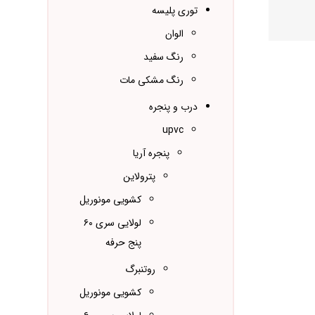
توری پلیسه
الوان
رنگ سفید
رنگ مشکی مات
درب و پنجره
upvc
پنجره آریا
پترولاین
کشویی مونوریل
لولایی سری ۶۰
پنج حرفه
روتنبرگ
کشویی مونوریل