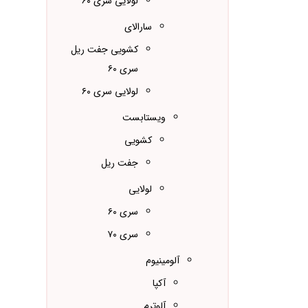
لولایی سری ۶۰
سارالای
کشویی جفت ریل
سری ۶۰
لولایی سری ۶۰
ویستابست
کشویی
جفت ریل
لولایی
سری ۶۰
سری ۷۰
آلومینیوم
آکپا
آلوترم