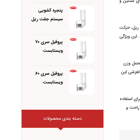
ای سنگین و
پنجره کشویی
سیستم جفت ریل
 از دو ریل، حرکت
 این ویژگی
پروفیل سری ۷۰
ویستابست
قابلیت تحمل وزن
 لغزشی این
پروفیل سری ۶۰
ویستابست
 برای استفاده
ده راحت و
دسته بندی محصولات