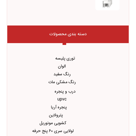
دسته بندی محصولات
توری پلیسه
الوان
رنگ سفید
رنگ مشکی مات
درب و پنجره
upvc
پنجره آریا
پترولاین
کشویی مونوریل
لولایی سری ۶۰ پنج حرفه