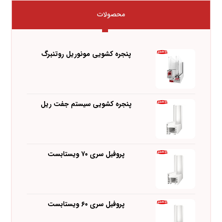
محصولات
پنجره کشویی مونوریل روتنبرگ
پنجره کشویی سیستم جفت ریل
پروفیل سری ۷۰ ویستابست
پروفیل سری ۶۰ ویستابست