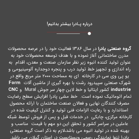
درباره پـادرا بیشتر بدانیم!
گروه صنعتی پادرا
در سال ۱۳۸۶ فعالیت خود را در عرصه محصولات
مدرن ساختمانی آغاز نموده و با هدف توسعه محصولات خود به
عنوان تولید کننده انبوه زیر نظر سازمان صنعت و معدن، اقدام به
راه اندازي و تجهیز خط تولید درب و پنجره دوجداره آلومینیومی و
یو پی وي سی در کارخانه اي به مساحت ۲۰۰۰ متر مربع واقع در
شهرك صنعتی سپیدرود رشت با بهره گیري از ماشین آلات
Form
industrie
کشور ایتالیا و خط لاین چهار سر جوش Mural و
CNC
تمام اتوماتیک نموده است. خط مشی پادرا افزایش سطح رضایت
مصرف کنندگان نهایی و فعالان صنعت ساختمان با ارائه محصول
استاندارد و با رعایت الزامات فنی تولید و کنترل کیفیت شده در
کارخانه مرکزي، چابکی در خدمات قبل و پس از فروش توسط شبکه
عاملین در سراسر کشور و تحقق این دو مهم با قیمت مناسب و
بهینه شده در تولید انبوه می باشد،لازم به ذکر است گروه صنعتی
پادرا تنها نمایندگی رسمی ویستابست در استان گیلان می باشد.