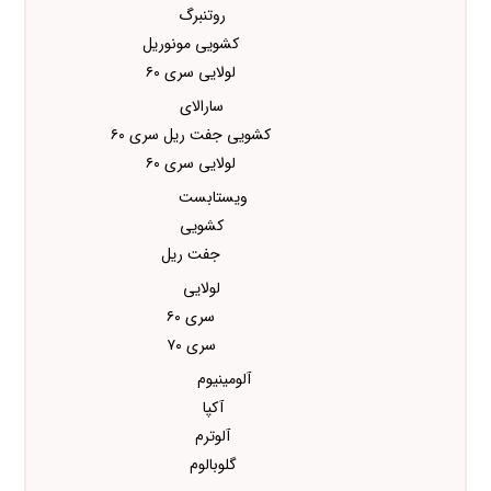
روتنبرگ
کشویی مونوریل
لولایی سری ۶۰
سارالای
کشویی جفت ریل سری ۶۰
لولایی سری ۶۰
ویستابست
کشویی
جفت ریل
لولایی
سری ۶۰
سری ۷۰
آلومینیوم
آکپا
آلوترم
گلوبالوم