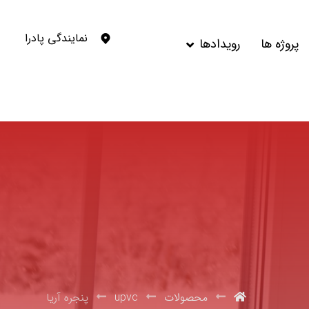
نمایندگی پادرا
پروژه ها
رویدادها
محصولات
upvc
پنجره آریا