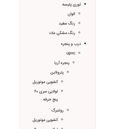
توری پلیسه
الوان
رنگ سفید
رنگ مشکی مات
درب و پنجره
upvc
پنجره آریا
پترولاین
کشویی مونوریل
لولایی سری ۶۰
پنج حرفه
روتنبرگ
کشویی مونوریل