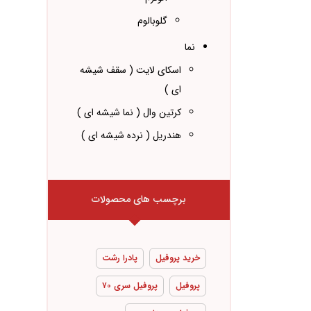
گلوبالوم
نما
اسکای لایت ( سقف شیشه
ای )
کرتین وال ( نما شیشه ای )
هندریل ( نرده شیشه ای )
برچسب های محصولات
خرید پروفیل
پادرا رشت
پروفیل
پروفیل سری ۷۰