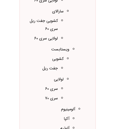
لولایی سری ۶۰
سارالای
کشویی جفت ریل
سری ۶۰
لولایی سری ۶۰
ویستابست
کشویی
جفت ریل
لولایی
سری ۶۰
سری ۷۰
آلومینیوم
آکپا
آلوترم