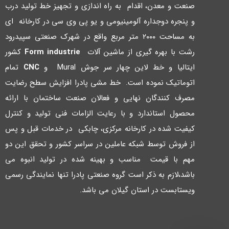
صنعت و معدن، اقدام به راه اندازي و تجهیز خط تولید درب
و پنجره دوجداره آلومینیومی و یو پی وي سی در کارخانه اي
به مساحت ۲۰۰۰ متر مربع واقع در شهرك صنعتی سپیدرود
رشت با بهره گیري از ماشین آلات
Form industrie
کشور
ایتالیا و خط لاین چهار سر جوش Mural و
CNC
تمام
اتوماتیک نموده است. خط مشی پادرا افزایش سطح رضایت
مصرف کنندگان نهایی و فعالان صنعت ساختمان با ارائه
محصول استاندارد و با رعایت الزامات فنی تولید و کنترل
کیفیت شده در کارخانه مرکزي، چابکی در خدمات قبل و پس
از فروش توسط شبکه عاملین در سراسر کشور و تحقق این دو
مهم با قیمت مناسب و بهینه شده در تولید انبوه می
باشد،لازم به ذکر است گروه صنعتی پادرا تنها نمایندگی رسمی
ویستابست در استان گیلان می باشد.