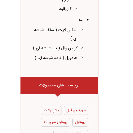
گلوبالوم
نما
اسکای لایت ( سقف شیشه
ای )
کرتین وال ( نما شیشه ای )
هندریل ( نرده شیشه ای )
برچسب های محصولات
خرید پروفیل
پادرا رشت
پروفیل
پروفیل سری ۷۰