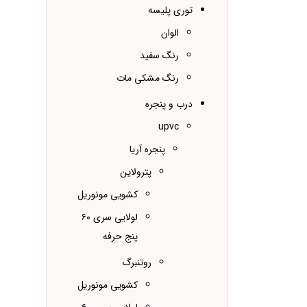
توری پلیسه
الوان
رنگ سفید
رنگ مشکی مات
درب و پنجره
upvc
پنجره آریا
پترولاین
کشویی مونوریل
لولایی سری ۶۰
پنج حرفه
روتنبرگ
کشویی مونوریل