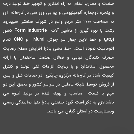
صنعت و معدن، اقدام به راه اندازي و تجهیز خط تولید درب
و پنجره دوجداره آلومینیومی و یو پی وي سی در کارخانه اي
به مساحت ۲۰۰۰ متر مربع واقع در شهرك صنعتی سپیدرود
رشت با بهره گیري از ماشین آلات
Form industrie
کشور
ایتالیا و خط لاین چهار سر جوش Mural و
CNC
تمام
اتوماتیک نموده است. خط مشی پادرا افزایش سطح رضایت
مصرف کنندگان نهایی و فعالان صنعت ساختمان با ارائه
محصول استاندارد و با رعایت الزامات فنی تولید و کنترل
کیفیت شده در کارخانه مرکزي، چابکی در خدمات قبل و پس
از فروش توسط شبکه عاملین در سراسر کشور و تحقق این دو
مهم با قیمت مناسب و بهینه شده در تولید انبوه می
باشد،لازم به ذکر است گروه صنعتی پادرا تنها نمایندگی رسمی
ویستابست در استان گیلان می باشد.