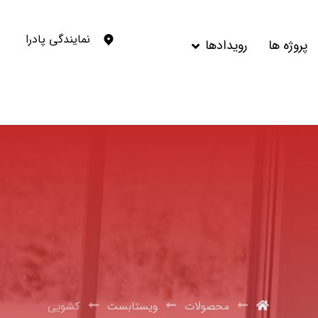
نمایندگی پادرا
پروژه ها
رویدادها
محصولات
ویستابست
کشویی