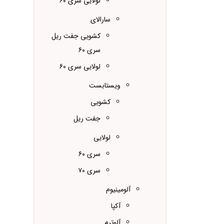
لولایی سری ۶۰
سارالای
کشویی جفت ریل
سری ۶۰
لولایی سری ۶۰
ویستابست
کشویی
جفت ریل
لولایی
سری ۶۰
سری ۷۰
آلومینیوم
آکپا
آلوترم