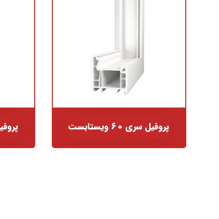
پروفیل سری ۶۰ ویستابست
پروفیل سر