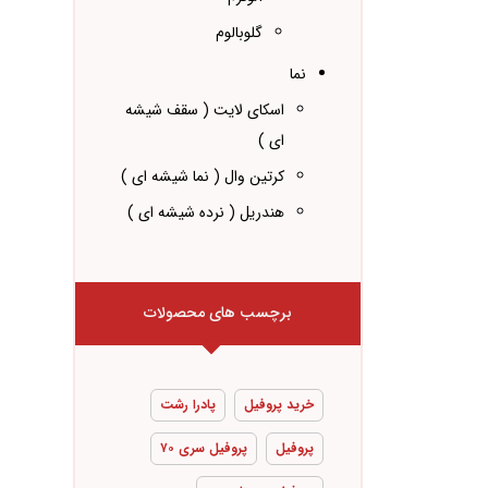
گلوبالوم
نما
اسکای لایت ( سقف شیشه
ای )
کرتین وال ( نما شیشه ای )
هندریل ( نرده شیشه ای )
برچسب های محصولات
خرید پروفیل
پادرا رشت
پروفیل
پروفیل سری ۷۰