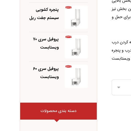
 بخش بالایی
ین بخش نیز
پنجره کشویی
 برای حمل و
سیستم جفت ریل
پروفیل سری ۷۰
ه‌ کردن درب
ویستابست
درب و پنجره
ی ویستابست
پروفیل سری ۶۰
ویستابست
دسته بندی محصولات