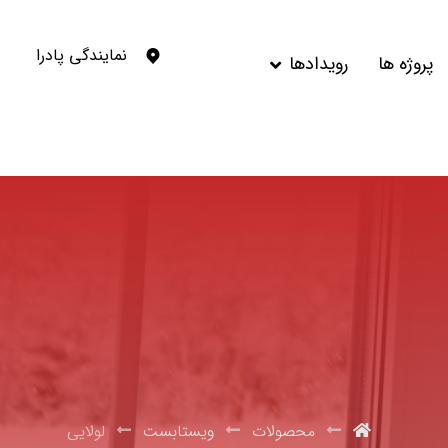
نمایندگی پادرا
پروژه ها
رویدادها
محصولات
ویستابست
لولایی