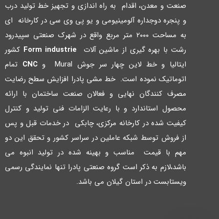
صنعت و معدن، اقدام به راه اندازي و تجهیز خط تولید درب
و پنجره دوجداره آلومینیومی و یو پی وي سی در کارخانه اي
به مساحت ۲۰۰۰ متر مربع واقع در شهرك صنعتی سپیدرود
رشت با بهره گیري از ماشین آلات
Form industrie
کشور
ایتالیا و خط لاین چهار سر جوش Mural و
CNC
تمام
اتوماتیک نموده است. خط مشی پادرا افزایش سطح رضایت
مصرف کنندگان نهایی و فعالان صنعت ساختمان با ارائه
محصول استاندارد و با رعایت الزامات فنی تولید و کنترل
کیفیت شده در کارخانه مرکزي، چابکی در خدمات قبل و پس
از فروش توسط شبکه عاملین در سراسر کشور و تحقق این دو
مهم با قیمت مناسب و بهینه شده در تولید انبوه می
باشد،لازم به ذکر است گروه صنعتی پادرا تنها نمایندگی رسمی
ویستابست در استان گیلان می باشد.