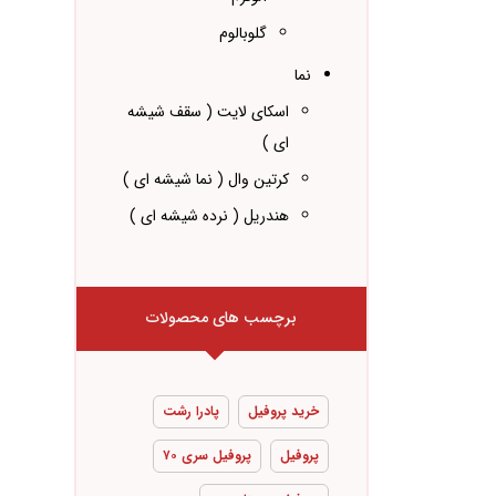
گلوبالوم
نما
اسکای لایت ( سقف شیشه
ای )
کرتین وال ( نما شیشه ای )
هندریل ( نرده شیشه ای )
برچسب های محصولات
خرید پروفیل
پادرا رشت
پروفیل
پروفیل سری ۷۰