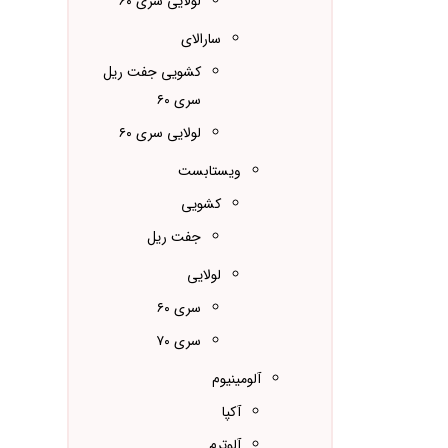
لولایی سری ۶۰
سارالای
کشویی جفت ریل
سری ۶۰
لولایی سری ۶۰
ویستابست
کشویی
جفت ریل
لولایی
سری ۶۰
سری ۷۰
آلومینیوم
آکپا
آلوترم