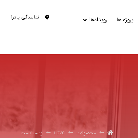
نمایندگی پادرا
پروژه ها
رویدادها
محصولات
upvc
ویستابست