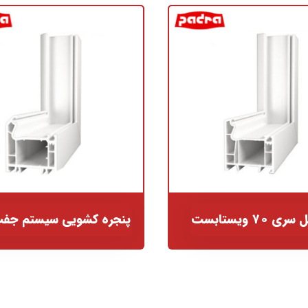
ی ۷۰ ویستابست
پنجره کشویی سیستم جفت