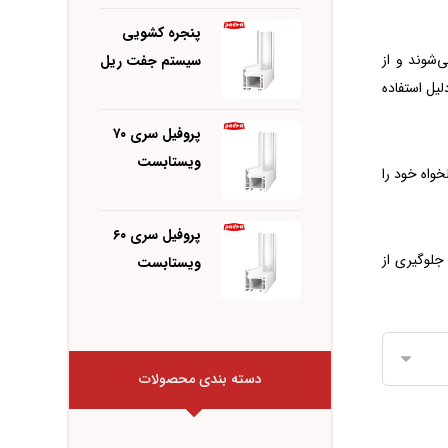
پنجره کشویی
ید می‌شوند و از
سیستم جفت ریل
متری است. این پروفیل‌ها به دلیل استفاده
پروفیل سری ۷۰
ویستابست
دلخواه خود را
پروفیل سری ۶۰
ا، جلوگیری از
ویستابست
دسته بندی محصولات