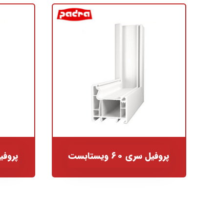
پروفیل سری ۶۰ ویستابست
پروفیل سر