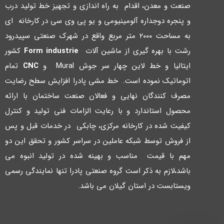
صنعت و معدن، اقدام به راه اندازي و تجهیز خط تولید درب
و پنجره دوجداره آلومینیومی و یو پی وي سی در کارخانه اي
به مساحت ۲۰۰۰ متر مربع واقع در شهرك صنعتی سپیدرود
رشت با بهره گیري از ماشین آلات
Form industrie
کشور
ایتالیا و خط لاین چهار سر جوش Mural و
CNC
تمام
اتوماتیک نموده است. خط مشی پادرا افزایش سطح رضایت
مصرف کنندگان نهایی و فعالان صنعت ساختمان با ارائه
محصول استاندارد و با رعایت الزامات فنی تولید و کنترل
کیفیت شده در کارخانه مرکزي، چابکی در خدمات قبل و پس
از فروش توسط شبکه عاملین در سراسر کشور و تحقق این دو
مهم با قیمت مناسب و بهینه شده در تولید انبوه می
باشد،لازم به ذکر است گروه صنعتی پادرا تنها نمایندگی رسمی
ویستابست در استان گیلان می باشد.