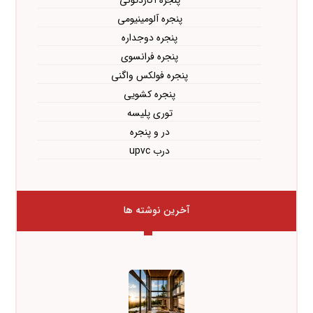
پنجره آکاردئونی
پنجره آلومینیومی
پنجره دوجداره
پنجره فرانسوی
پنجره فولکس واگنی
پنجره کشویی
توری پلیسه
در و پنجره
درب upvc
آخرین نوشته ها