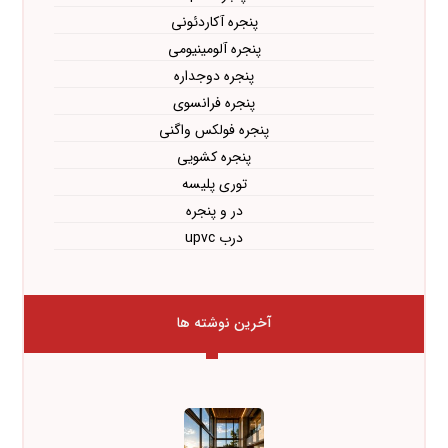
پنجره آکاردئونی
پنجره آلومینیومی
پنجره دوجداره
پنجره فرانسوی
پنجره فولکس واگنی
پنجره کشویی
توری پلیسه
در و پنجره
درب upvc
آخرین نوشته ها