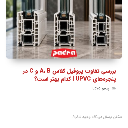
بررسی تفاوت پروفیل کلاس A، B و C در
پنجره‌های UPVC | کدام بهتر است؟
پنجره upvc
امکان ارسال دیدگاه وجود ندارد!