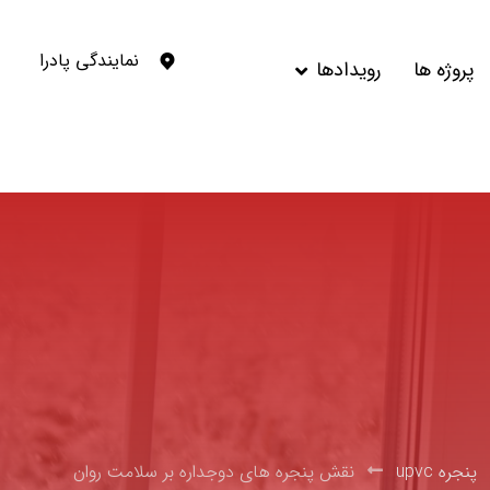
نمایندگی پادرا
پروژه ها
رویدادها
پنجره upvc
نقش پنجره های دوجداره بر سلامت روان