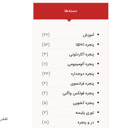
دسته‌ها
آموزش
(۴۶)
پنجره upvc
(۵۶)
پنجره آکاردئونی
(۳)
پنجره آلومینیومی
(۷)
پنجره دوجداره
(۴۳)
پنجره فرانسوی
(۴)
پنجره فولکس واگنی
(۴)
پنجره کشویی
(۵)
توری پلیسه
(۳)
نقش پ
در و پنجره
(۸۱)