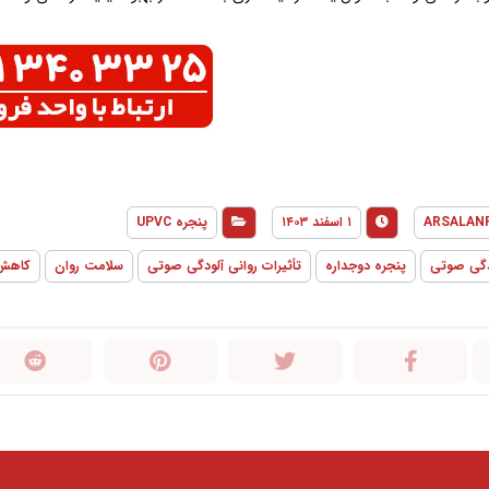
ARSALAN
۱ اسفند ۱۴۰۳
پنجره UPVC
دگی صوتی
پنجره دوجداره
تأثیرات روانی آلودگی صوتی
سلامت روان
کاهش