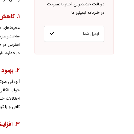
دریافت جدیدترین اخبار با عضویت
در خبرنامه ایمیلی ما
۱. کاهش استرس و اضطراب
محیط‌های سا
ساخت‌وساز،
استرس در طو
دوجداره، افر
۲. بهبود کیفیت خواب
آلودگی صوتی
خواب ناکافی 
اختلالات خل
کافی و با ک
۳. افزایش تمرکز و بهره‌وری