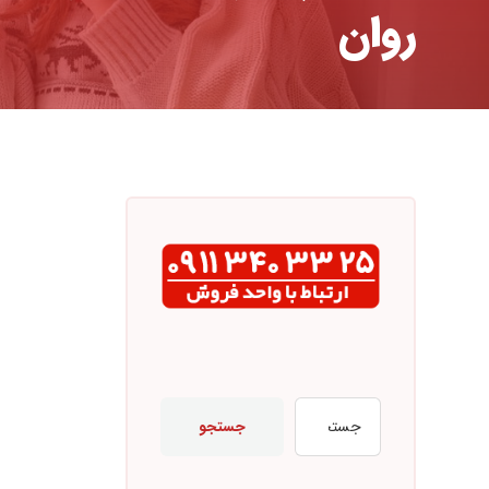
روان
جستجو