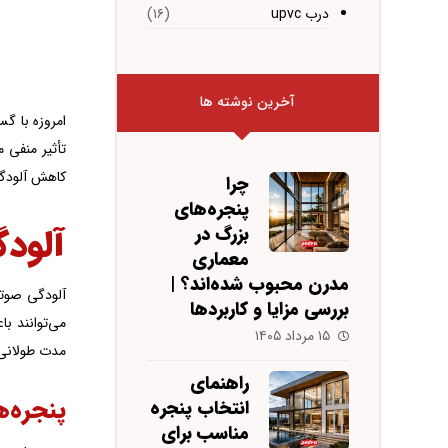
درب upvc
(۱۶)
آخرین نوشته ها
امروزه با گ
تأثیر منفی م
کاهش آلودگی
چرا
پنجره‌های
آلودگ
بزرگ در
معماری
مدرن محبوب شده‌اند؟ |
آلودگی صوتی
بررسی مزایا و کاربردها
می‌توانند ب
۱۵ مرداد ۱۴۰۵
مدت طولانی 
راهنمای
پنجره‌
انتخاب پنجره
مناسب برای