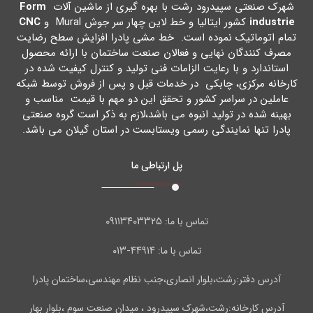
شهرك صنعتی سپیدرود رشت با بهره گیري از ماشین آلات
Form
industrie
کشور ایتالیا و خط لاین چهار سر جوش Mural و
CNC
تمام اتوماتیک نموده است. خط مشی پادرا افزایش سطح رضایت
مصرف کنندگان نهایی و فعالان صنعت ساختمان با ارائه محصول
استاندارد و با رعایت الزامات فنی تولید و کنترل کیفیت شده در
کارخانه مرکزي، چابکی در خدمات قبل و پس از فروش توسط شبکه
عاملین در سراسر کشور و تحقق این دو مهم با قیمت مناسب و
بهینه شده در تولید انبوه می باشد،لازم به ذکر است گروه صنعتی
پادرا تنها نمایندگی رسمی ویستابست در استان گیلان می باشد.
پل ارتباطی ما
۰۹۱۱۳۴۰۳۳۲۵
تماس با ما:
۴۴۹۱۴-۰۱۳
تماس با ما:
آدرس دفتر:رشت،بلوار انصاری،جنب نظام مهندسی،ساختمان پادرا
آدرس کارخانه:رشت،شهرک سپیدرود ، میدان صنعت سوم ،بلوار بهار