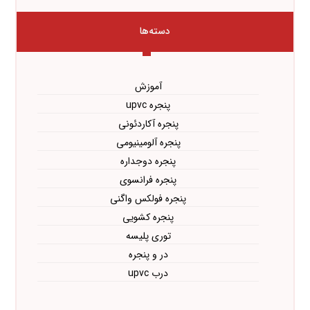
دسته‌ها
آموزش
پنجره upvc
پنجره آکاردئونی
پنجره آلومینیومی
پنجره دوجداره
پنجره فرانسوی
پنجره فولکس واگنی
پنجره کشویی
توری پلیسه
در و پنجره
درب upvc