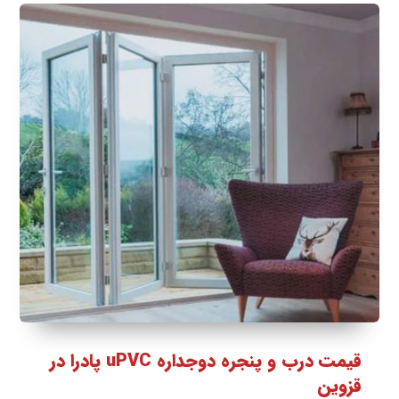
قیمت درب و پنجره دوجداره uPVC پادرا در
قزوین