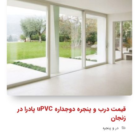
قیمت درب و پنجره دوجداره uPVC پادرا در
زنجان
در و پنجره