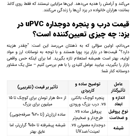
می‌کند و آرامش را هدیه می‌دهد. این‌ها مزایایی نیستند که فقط روی کاغذ
بمانند؛ هزاران خانواده در یزد آن‌ها را زندگی می‌کنند.
قیمت درب و پنجره دوجداره uPVC در
یزد: چه چیزی تعیین‌کننده است؟
می‌دانم، اولین سؤالی که به ذهنتان می‌رسد این است: “چقدر هزینه
دارد؟” قیمت‌ها در بازار یزد پویا هستند و با توجه به نوسانات ارز و مواد
اولیه، بهتر است همیشه استعلام تازه بگیرید. اما برای اینکه حس واقعی
بازار را بگیرید، بیایید عوامل کلیدی را با هم بررسی کنیم – مثل یک مشاور
دوستانه کنار شما:
عامل
توضیح ساده و
تأثیر بر قیمت (تقریبی)
تأثیرگذار
کاربردی
اندازه و
پنجره کوچک بالکنی
از ۵۰۰ هزار تومان برای کوچک تا ۱۵
ابعاد
vs. درب بزرگ ورودی
میلیون برای بزرگ
نوع پروفیل
پروفیل ساده vs.
ساده ارزان‌تر (تا ۲۰% صرفه‌جویی)
و ضخامت
طرح‌دار و ضخیم‌تر
دوجداره معمولی vs.
شیشه پیشرفته تا ۵۰% گران‌تر، اما
شیشه
لمینت/ضدUV
عایق بهتر