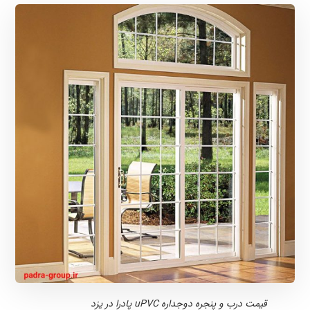
قیمت درب و پنجره دوجداره uPVC پادرا در یزد