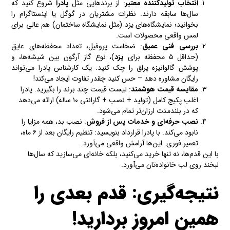
انتخاب تولیدکننده معتبر
: از برندهایی مثل
پادرا
شروع کنید که
سال‌ها سابقه دارند. نظرات مشتریان در گوگل یا اینستاگرام را
بخوانید؛ نمایشگاه‌های یزد (مثل نمایشگاه ساختمان) هم عالی برای
لمس واقعی محصولات است.
بررسی فنی عمیق
: ضخامت پروفیل، تعداد محفظه‌های عایق
(حداقل ۵ محفظه برای
یزد
)، نوع گاز آرگون بین شیشه‌ها، و
پوشش گالوانیزه یراق را چک کنید. یک کارشناس پادرا می‌تواند
رایگان مشاوره دهد – حس کنید چقدر تفاوت ایجاد می‌کند!
مقایسه قیمت هوشمند
: لیست قیمت چند برند را بگیرید. پادرا
اغلب پکیج کامل (تولید + نصب + گارانتی ۱۰ ساله) ارائه می‌دهد
که در بلندمدت ارزان‌تر تمام می‌شود.
نصب حرفه‌ای و خدمات پس از فروش
: نصب بد، همه مزایا را
نابود می‌کند. با پادرا قرارداد بنویسید: تنظیم رایگان بعد از ۶ ماه،
تعمیر فوری. این‌ها آرامش واقعی می‌آورد.
با این قدم‌ها، نه تنها خرید می‌کنید، بلکه خانه‌ای می‌سازید که سال‌ها
لبخند روی لب خانواده‌تان می‌آورد.
نتیجه‌گیری: قدم بعدی را
همین امروز بردارید!