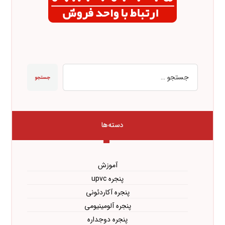
جستجو
دسته‌ها
آموزش
پنجره upvc
پنجره آکاردئونی
پنجره آلومینیومی
پنجره دوجداره