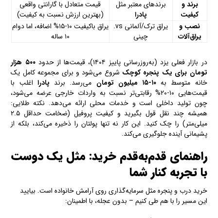
برند و
برندهای معتبر مثل
قیمت متعادل با گارانتی واقعی
کیفیت
پادرا
(بهترین ارزش نسبت به کیفیت)
نصب و
یراق ترک/آلمانی vs.
یراق باکیفیت ۱۰-۱۵% اضافه، اما دوام
یراق‌آلات
چینی
۱۰ ساله
در بازار فعلی یزد (به‌روزرسانی پاییز ۱۴۰۴)، قیمت‌ها از حدود
۵۰۰
هزار
تومان برای یک پنجره کوچک
شروع می‌شود و برای مجموعه کامل یک
خانه متوسط به
۱۰-۱۵
میلیون تومان
می‌رسد. برند
پادرا
اغلب با
قیمت‌هایی ۱۰-۲۰% رقابتی‌تر نسبت به واردات خارجی عرضه می‌شود،
چون تولید داخلی است و خدمات محلی ارائه می‌دهد. نکته طلایی:
همیشه چند نقل قول بگیرید و کیفیت پروفیل (ضخامت حداقل ۲.۵
میلی‌متر) را چک کنید. این کار نه تنها پولتان را ذخیره می‌کند، بلکه از
پشیمانی آینده جلوگیری می‌کند.
راهنمای قدم‌به‌قدم خرید: مثل یک دوست
با تجربه کنار شما
خرید درب و پنجره مثل سرمایه‌گذاری روی آرامش خانواده است. بیایید
این مسیر را با هم طی کنیم – بدون عجله، با اطمینان: