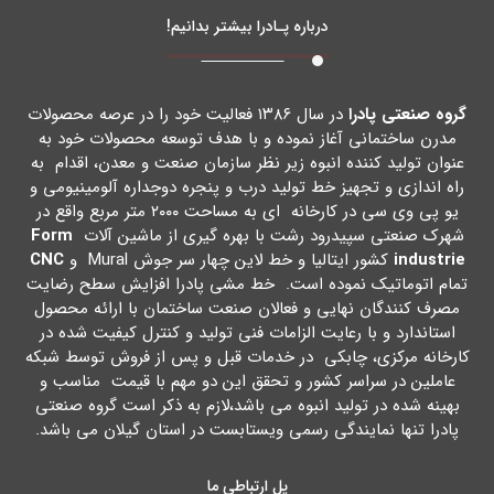
درباره پـادرا بیشتر بدانیم!
گروه صنعتی پادرا
در سال ۱۳۸۶ فعالیت خود را در عرصه محصولات
مدرن ساختمانی آغاز نموده و با هدف توسعه محصولات خود به
عنوان تولید کننده انبوه زیر نظر سازمان صنعت و معدن، اقدام به
راه اندازي و تجهیز خط تولید درب و پنجره دوجداره آلومینیومی و
یو پی وي سی در کارخانه اي به مساحت ۲۰۰۰ متر مربع واقع در
شهرك صنعتی سپیدرود رشت با بهره گیري از ماشین آلات
Form
industrie
کشور ایتالیا و خط لاین چهار سر جوش Mural و
CNC
تمام اتوماتیک نموده است. خط مشی پادرا افزایش سطح رضایت
مصرف کنندگان نهایی و فعالان صنعت ساختمان با ارائه محصول
استاندارد و با رعایت الزامات فنی تولید و کنترل کیفیت شده در
کارخانه مرکزي، چابکی در خدمات قبل و پس از فروش توسط شبکه
عاملین در سراسر کشور و تحقق این دو مهم با قیمت مناسب و
بهینه شده در تولید انبوه می باشد،لازم به ذکر است گروه صنعتی
پادرا تنها نمایندگی رسمی ویستابست در استان گیلان می باشد.
پل ارتباطی ما