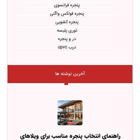
پنجره فرانسوی
پنجره فولکس واگنی
پنجره کشویی
توری پلیسه
در و پنجره
درب upvc
آخرین نوشته ها
راهنمای انتخاب پنجره مناسب برای ویلاهای