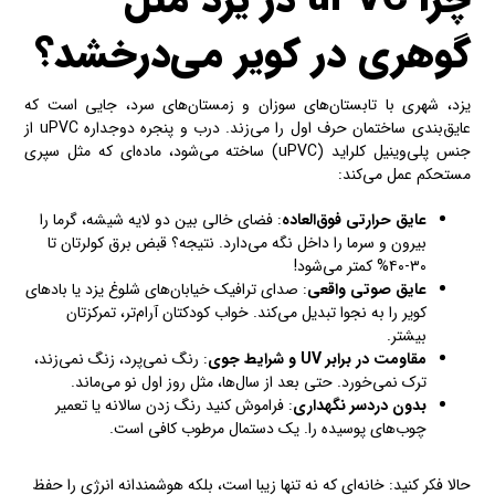
گوهری در کویر می‌درخشد؟
یزد، شهری با تابستان‌های سوزان و زمستان‌های سرد، جایی است که
عایق‌بندی ساختمان حرف اول را می‌زند. درب و پنجره دوجداره uPVC از
جنس پلی‌وینیل کلراید (uPVC) ساخته می‌شود، ماده‌ای که مثل سپری
مستحکم عمل می‌کند:
عایق حرارتی فوق‌العاده
: فضای خالی بین دو لایه شیشه، گرما را
بیرون و سرما را داخل نگه می‌دارد. نتیجه؟ قبض برق کولرتان تا
۳۰-۴۰% کمتر می‌شود!
عایق صوتی واقعی
: صدای ترافیک خیابان‌های شلوغ یزد یا بادهای
کویر را به نجوا تبدیل می‌کند. خواب کودکتان آرام‌تر، تمرکزتان
بیشتر.
مقاومت در برابر UV
و شرایط جوی
: رنگ نمی‌پرد، زنگ نمی‌زند،
ترک نمی‌خورد. حتی بعد از سال‌ها، مثل روز اول نو می‌ماند.
بدون دردسر نگهداری
: فراموش کنید رنگ زدن سالانه یا تعمیر
چوب‌های پوسیده را. یک دستمال مرطوب کافی است.
حالا فکر کنید: خانه‌ای که نه تنها زیبا است، بلکه هوشمندانه انرژی را حفظ