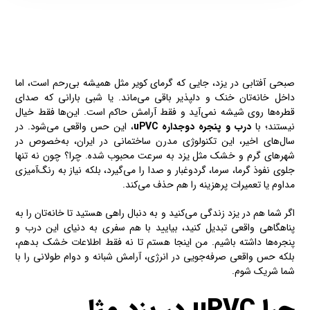
صبحی آفتابی در یزد، جایی که گرمای کویر مثل همیشه بی‌رحم است، اما
داخل خانه‌تان خنک و دلپذیر باقی می‌ماند. یا شبی بارانی که صدای
قطره‌ها روی شیشه نمی‌آید و فقط آرامش حاکم است. این‌ها فقط خیال
نیستند؛ با
درب و پنجره
دوجداره
uPVC
، این حس واقعی می‌شود. در
سال‌های اخیر، این تکنولوژی مدرن ساختمانی در ایران، به‌خصوص در
شهرهای گرم و خشک مثل یزد به سرعت محبوب شده. چرا؟ چون نه تنها
جلوی نفوذ گرما، سرما، گردوغبار و صدا را می‌گیرد، بلکه نیاز به رنگ‌آمیزی
مداوم یا تعمیرات پرهزینه را هم حذف می‌کند.
اگر شما هم در یزد زندگی می‌کنید و به دنبال راهی هستید تا خانه‌تان را به
پناهگاهی واقعی تبدیل کنید، بیایید با هم سفری به دنیای این درب و
پنجره‌ها داشته باشیم. من اینجا هستم تا نه فقط اطلاعات خشک بدهم،
بلکه حس واقعی صرفه‌جویی در انرژی، آرامش شبانه و دوام طولانی را با
شما شریک شوم.
چرا uPVC در یزد مثل