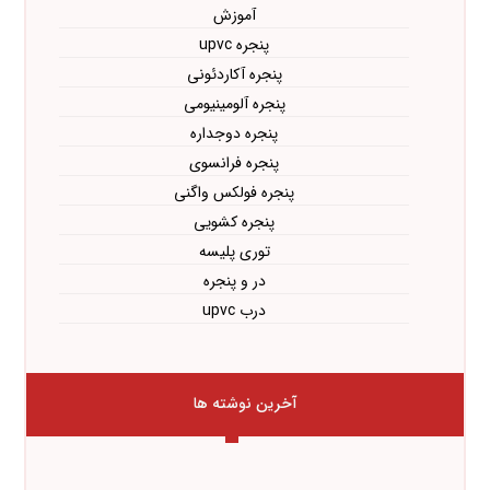
آموزش
پنجره upvc
پنجره آکاردئونی
پنجره آلومینیومی
پنجره دوجداره
پنجره فرانسوی
پنجره فولکس واگنی
پنجره کشویی
توری پلیسه
در و پنجره
درب upvc
آخرین نوشته ها