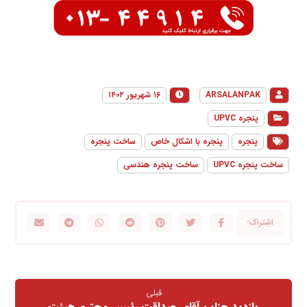
ARSALANPAK
۱۶ شهریور ۱۴۰۲
پنجره UPVC
پنجره
پنجره با اشکال خاص
ساخت پنجره
ساخت پنجره UPVC
ساخت پنجره هندسی
قبلی
بازدید جناب آقای صداقت رئیس محترم هیئت