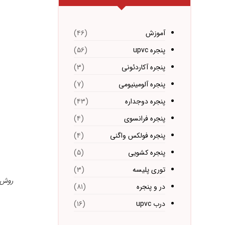
آموزش
(۴۶)
پنجره upvc
(۵۶)
پنجره آکاردئونی
(۳)
پنجره آلومینیومی
(۷)
پنجره دوجداره
(۴۳)
پنجره فرانسوی
(۴)
پنجره فولکس واگنی
(۴)
پنجره کشویی
(۵)
توری پلیسه
(۳)
روش‌ه
در و پنجره
(۸۱)
درب upvc
(۱۶)