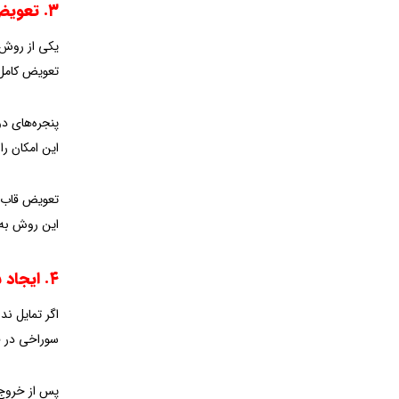
۳. تعویض ارسی یا قاب پنجره
یکی از روش 
تعویض کامل 
پنجره‌های دو
این امکان را
تعویض قاب یا
این روش به ش
۴. ایجاد سوراخ برای خروج بخار
اگر تمایل ند
سوراخی در ق
پس از خروج 