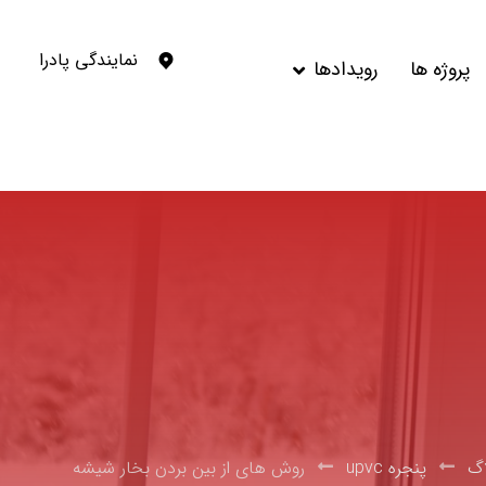
نمایندگی پادرا
پروژه ها
رویدادها
اگ
پنجره upvc
روش های از بین بردن بخار شیشه