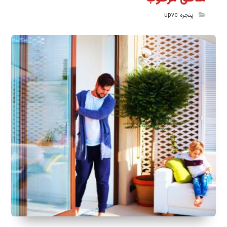
پنجره upvc