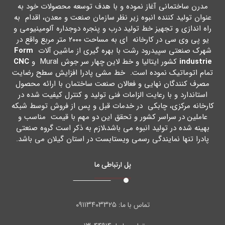
مدرن ساختمانی آغاز نموده و با هدف توسعه محصولات خود به
عنوان تولید کننده انبوه زیر نظر سازمان صنعت و معدن، اقدام به
راه اندازي و تجهیز خط تولید درب و پنجره دوجداره آلومینیومی و
یو پی وي سی در کارخانه اي به مساحت ۲۰۰۰ متر مربع واقع در
شهرك صنعتی سپیدرود رشت با بهره گیري از ماشین آلات
Form
industrie
کشور ایتالیا و خط لاین چهار سر جوش Mural و
CNC
تمام اتوماتیک نموده است. خط مشی پادرا افزایش سطح رضایت
مصرف کنندگان نهایی و فعالان صنعت ساختمان با ارائه محصول
استاندارد و با رعایت الزامات فنی تولید و کنترل کیفیت شده در
کارخانه مرکزي، چابکی در خدمات قبل و پس از فروش توسط شبکه
عاملین در سراسر کشور و تحقق این دو مهم با قیمت مناسب و
بهینه شده در تولید انبوه می باشد،لازم به ذکر است گروه صنعتی
پادرا تنها نمایندگی رسمی ویستابست در استان گیلان می باشد.
پل ارتباطی ما
۰۹۱۱۳۴۰۳۳۲۵
تماس با ما: