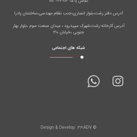
۴۴۹۱۴-۰۱۳
تماس با ما:
آدرس دفتر:رشت،بلوار انصاری،جنب نظام مهندسی،ساختمان پادرا
آدرس کارخانه:رشت،شهرک سپیدرود ، میدان صنعت سوم ،بلوار بهار
جنوبی ،خیابان ۲۱۰
شبکه های اجتماعی
۳۶۱ADV
© Design & Develop