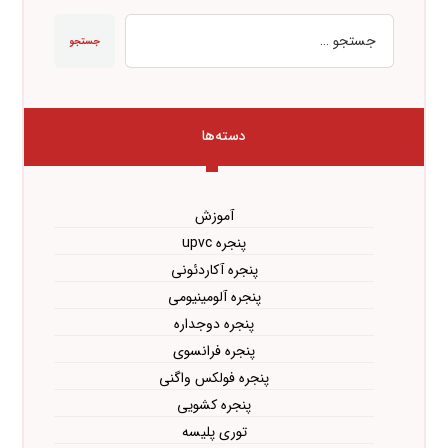
جستجو
دسته‌ها
آموزش
پنجره upvc
پنجره آکاردئونی
پنجره آلومینیومی
پنجره دوجداره
پنجره فرانسوی
پنجره فولکس واگنی
پنجره کشویی
توری پلیسه