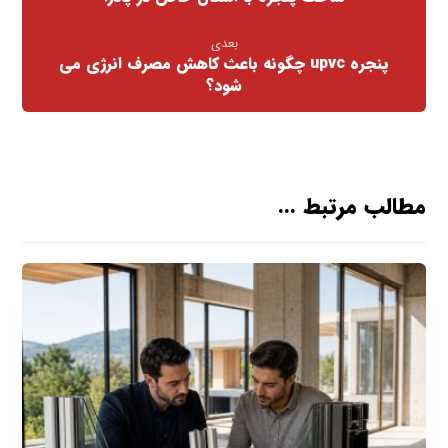
بعدی
پنجره upvc چگونه باعث کاهش مصرف انرژی می
شود؟
مطالب مرتبط ...