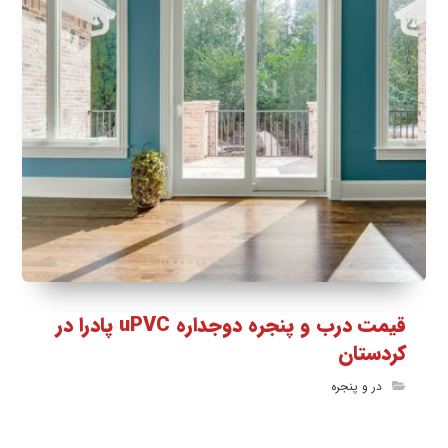
قیمت درب و پنجره دوجداره uPVC پادرا در
کردستان
در و پنجره