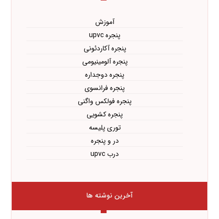
آموزش
پنجره upvc
پنجره آکاردئونی
پنجره آلومینیومی
پنجره دوجداره
پنجره فرانسوی
پنجره فولکس واگنی
پنجره کشویی
توری پلیسه
در و پنجره
درب upvc
آخرین نوشته ها