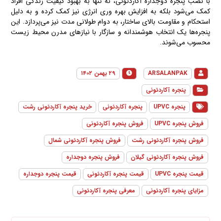
با نصب پنجره دوجداره آکاردئونی، نه تنها به بهبود کیفیت زندگی افراد
کمک می‌شود بلکه به افزایش بهره وری انرژی نیز کمک کرده و به دلیل
استحکام و مقاومت بالای ساختار، به دوام طولانی مدت نیز می‌پردازد. این
پنجره‌ها یک انتخاب هوشمندانه و سازگار با نیازهای مدرن محیط زیست
محسوب می‌شوند.
ARSALANPAK
۲۹ بهمن ۱۴۰۲
پنجره آکاردئونی
پنجره UPVC
پنجره آکاردئونی
خرید پنجره آکاردئونی رشت
فروش پنجره UPVC
فروش پنجره آکاردئونی
فروش پنجره آکاردئونی رشت
فروش پنجره آکاردئونی شمال
فروش پنجره آکاردئونی گیلان
فروش پنجره دوجداره
قیمت پنجره UPVC
قیمت پنجره آکاردئونی
قیمت پنجره دوجداره
مزایای پنجره آکاردئونی
معرفی پنجره آکاردئونی