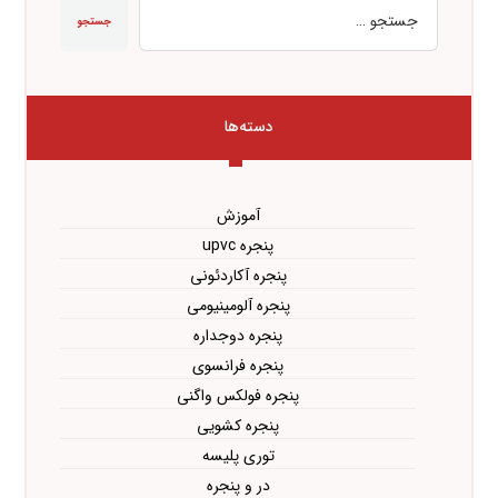
جستجو
دسته‌ها
آموزش
پنجره upvc
پنجره آکاردئونی
پنجره آلومینیومی
پنجره دوجداره
پنجره فرانسوی
پنجره فولکس واگنی
پنجره کشویی
توری پلیسه
در و پنجره