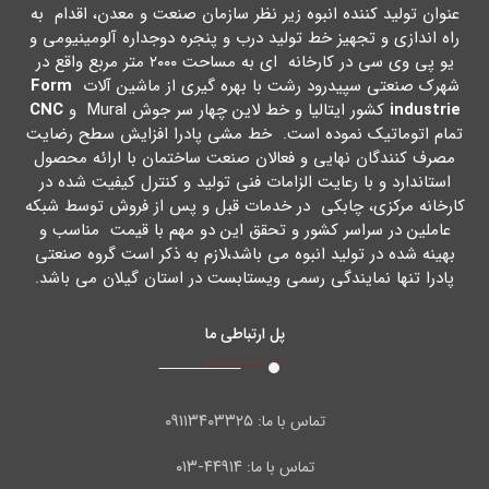
عنوان تولید کننده انبوه زیر نظر سازمان صنعت و معدن، اقدام به
راه اندازي و تجهیز خط تولید درب و پنجره دوجداره آلومینیومی و
یو پی وي سی در کارخانه اي به مساحت ۲۰۰۰ متر مربع واقع در
شهرك صنعتی سپیدرود رشت با بهره گیري از ماشین آلات
Form
industrie
کشور ایتالیا و خط لاین چهار سر جوش Mural و
CNC
تمام اتوماتیک نموده است. خط مشی پادرا افزایش سطح رضایت
مصرف کنندگان نهایی و فعالان صنعت ساختمان با ارائه محصول
استاندارد و با رعایت الزامات فنی تولید و کنترل کیفیت شده در
کارخانه مرکزي، چابکی در خدمات قبل و پس از فروش توسط شبکه
عاملین در سراسر کشور و تحقق این دو مهم با قیمت مناسب و
بهینه شده در تولید انبوه می باشد،لازم به ذکر است گروه صنعتی
پادرا تنها نمایندگی رسمی ویستابست در استان گیلان می باشد.
پل ارتباطی ما
۰۹۱۱۳۴۰۳۳۲۵
تماس با ما:
۴۴۹۱۴-۰۱۳
تماس با ما: