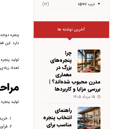
درب upvc
(۱۶)
آخرین نوشته ها
دارد. این فض
چرا
پنجره‌های
بزرگ در
تعداد زیادی کارخانه تولید پنجره دوج
معماری
مدرن محبوب شده‌اند؟ |
مراحل
بررسی مزایا و کاربردها
۱۵ مرداد ۱۴۰۵
تولید پنجره دوجداره UPVC ش
راهنمای
انتخاب پنجره
خرید مواد 
مناسب برای
فرآوری مواد اولیه: پروف