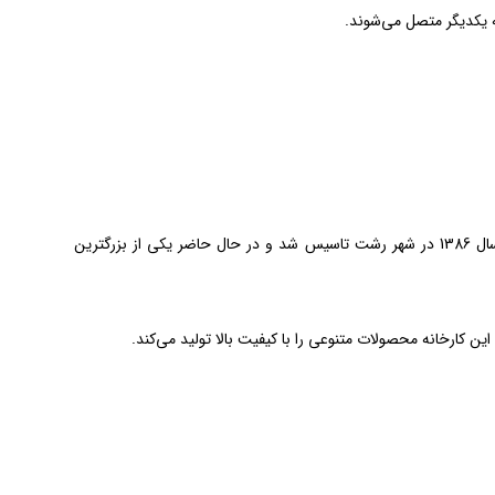
کارخانه پادرا یکی از تولیدکنندگان برتر پنجره دوجداره UPVC در ایران است. این کارخانه در سال 1386 در شهر رشت تاسیس شد و در حال حاضر یکی از بزرگترین