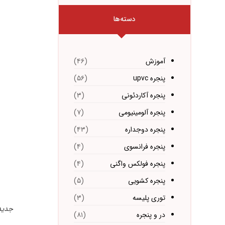
دسته‌ها
آموزش
(۴۶)
پنجره upvc
(۵۶)
پنجره آکاردئونی
(۳)
پنجره آلومینیومی
(۷)
پنجره دوجداره
(۴۳)
پنجره فرانسوی
(۴)
پنجره فولکس واگنی
(۴)
پنجره کشویی
(۵)
توری پلیسه
(۳)
جدیدتر
در و پنجره
(۸۱)