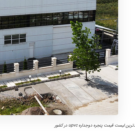
ین لیست قیمت پنجره دوجداره upvc در کشور