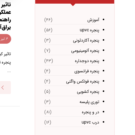
تاثیر 
عملکر
راهنم
آموزش
(۴۶)
یراق‌آ
پنجره upvc
(۵۶)
۶ تیر ۱۴۰۵
پنجره آکاردئونی
(۳)
پنجره آلومینیومی
(۷)
تاثیر ک
پنجره دوجداره
(۴۳)
پنجره ت
...
پنجره فرانسوی
(۴)
پنجره فولکس واگنی
(۴)
پنجره کشویی
(۵)
توری پلیسه
(۳)
در و پنجره
(۸۱)
درب upvc
(۱۶)