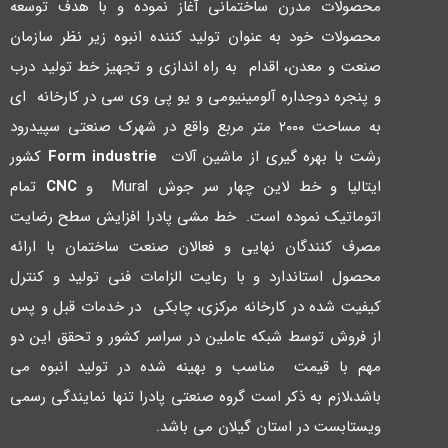
محصولات مدرن ساختمانی آغاز نموده و با هدف توسعه
محصولات خود به عنوان تولید کننده انبوه زیر نظر سازمان
صنعت و معدن، اقدام به راه اندازي و تجهیز خط تولید درب
و پنجره دوجداره آلومینیومی و یو پی وي سی در کارخانه اي
به مساحت ۲۰۰۰ متر مربع واقع در شهرك صنعتی سپیدرود
رشت با بهره گیري از ماشین آلات
Form industrie
کشور
ایتالیا و خط لاین چهار سر جوش Mural و
CNC
تمام
اتوماتیک نموده است. خط مشی پادرا افزایش سطح رضایت
مصرف کنندگان نهایی و فعالان صنعت ساختمان با ارائه
محصول استاندارد و با رعایت الزامات فنی تولید و کنترل
کیفیت شده در کارخانه مرکزي، چابکی در خدمات قبل و پس
از فروش توسط شبکه عاملین در سراسر کشور و تحقق این دو
مهم با قیمت مناسب و بهینه شده در تولید انبوه می
باشد،لازم به ذکر است گروه صنعتی پادرا تنها نمایندگی رسمی
ویستابست در استان گیلان می باشد.