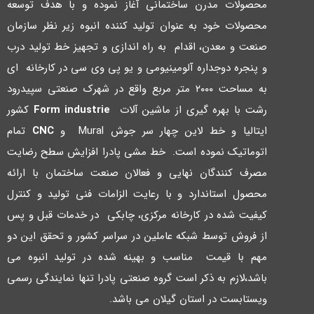
محصولات مدرن ساختمانی آغاز نموده و با هدف توسعه
محصولات خود به عنوان تولید کننده انبوه زیر نظر سازمان
صنعت و معدن، اقدام به راه اندازي و تجهیز خط تولید درب
و پنجره دوجداره آلومینیومی و یو پی وي سی در کارخانه اي
به مساحت ۲۰۰۰ متر مربع واقع در شهرك صنعتی سپیدرود
رشت با بهره گیري از ماشین آلات
Form industrie
کشور
ایتالیا و خط لاین چهار سر جوش Mural و
CNC
تمام
اتوماتیک نموده است. خط مشی پادرا افزایش سطح رضایت
مصرف کنندگان نهایی و فعالان صنعت ساختمان با ارائه
محصول استاندارد و با رعایت الزامات فنی تولید و کنترل
کیفیت شده در کارخانه مرکزي، چابکی در خدمات قبل و پس
از فروش توسط شبکه عاملین در سراسر کشور و تحقق این دو
مهم با قیمت مناسب و بهینه شده در تولید انبوه می
باشد،لازم به ذکر است گروه صنعتی پادرا تنها نمایندگی رسمی
ویستابست در استان گیلان می باشد.