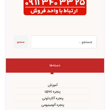
جستجو
دسته‌ها
آموزش
پنجره upvc
پنجره آکاردئونی
پنجره آلومینیومی