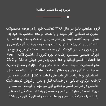
درباره پـادرا بیشتر بدانیم!
گروه صنعتی پادرا
در سال ۱۳۸۶ فعالیت خود را در عرصه محصولات
مدرن ساختمانی آغاز نموده و با هدف توسعه محصولات خود به
عنوان تولید کننده انبوه زیر نظر سازمان صنعت و معدن، اقدام به
راه اندازي و تجهیز خط تولید درب و پنجره دوجداره آلومینیومی و
یو پی وي سی در کارخانه اي به مساحت ۲۰۰۰ متر مربع واقع در
شهرك صنعتی سپیدرود رشت با بهره گیري از ماشین آلات
Form
industrie
کشور ایتالیا و خط لاین چهار سر جوش Mural و
CNC
تمام اتوماتیک نموده است. خط مشی پادرا افزایش سطح رضایت
مصرف کنندگان نهایی و فعالان صنعت ساختمان با ارائه محصول
استاندارد و با رعایت الزامات فنی تولید و کنترل کیفیت شده در
کارخانه مرکزي، چابکی در خدمات قبل و پس از فروش توسط شبکه
عاملین در سراسر کشور و تحقق این دو مهم با قیمت مناسب و
بهینه شده در تولید انبوه می باشد،لازم به ذکر است گروه صنعتی
پادرا تنها نمایندگی رسمی ویستابست در استان گیلان می باشد.