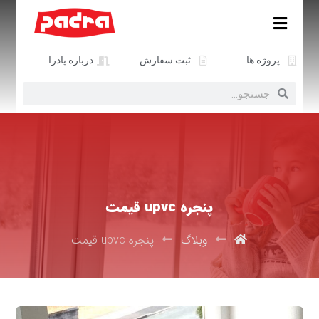
پروژه ها
ثبت سفارش
درباره پادرا
پنجره upvc قیمت
وبلاگ
پنجره upvc قیمت