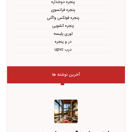
پنجره دوجداره
پنجره فرانسوی
پنجره فولکس واگنی
پنجره کشویی
توری پلیسه
در و پنجره
درب upvc
آخرین نوشته ها