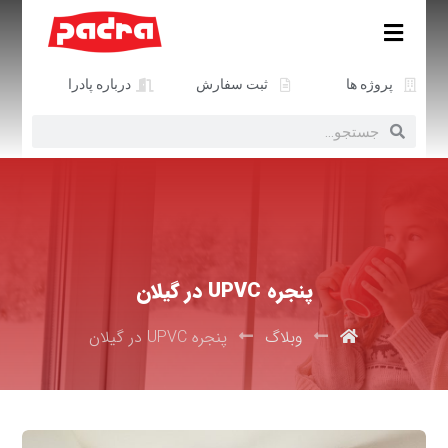
پروژه ها
ثبت سفارش
درباره پادرا
پنجره UPVC در گیلان
وبلاگ
پنجره UPVC در گیلان