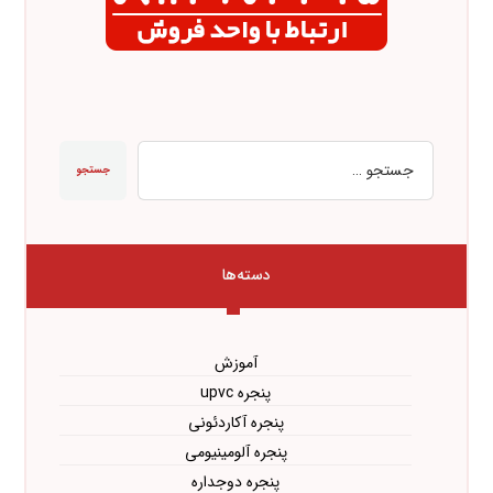
جستجو
دسته‌ها
آموزش
پنجره upvc
پنجره آکاردئونی
پنجره آلومینیومی
پنجره دوجداره