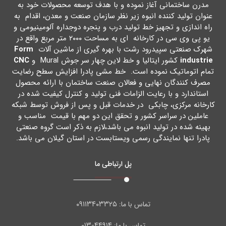
مدرن ساختمانی آغاز نموده و با هدف توسعه محصولات خود به
عنوان تولید کننده انبوه زیر نظر سازمان صنعت و معدن، اقدام به
راه اندازي و تجهیز خط تولید درب و پنجره دوجداره آلومینیومی و
یو پی وي سی در کارخانه اي به مساحت ۲۰۰۰ متر مربع واقع در
شهرك صنعتی سپیدرود رشت با بهره گیري از ماشین آلات
Form
industrie
کشور ایتالیا و خط لاین چهار سر جوش Mural و
CNC
تمام اتوماتیک نموده است. خط مشی پادرا افزایش سطح رضایت
مصرف کنندگان نهایی و فعالان صنعت ساختمان با ارائه محصول
استاندارد و با رعایت الزامات فنی تولید و کنترل کیفیت شده در
کارخانه مرکزي، چابکی در خدمات قبل و پس از فروش توسط شبکه
عاملین در سراسر کشور و تحقق این دو مهم با قیمت مناسب و
بهینه شده در تولید انبوه می باشد،لازم به ذکر است گروه صنعتی
پادرا تنها نمایندگی رسمی ویستابست در استان گیلان می باشد.
پل ارتباطی ما
۰۹۱۱۳۴۰۳۳۲۵
تماس با ما:
۴۴۹۱۴-۰۱۳
تماس با ما: