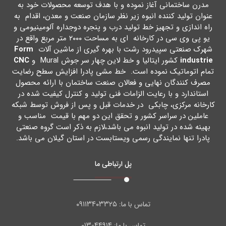
مدرن ساختمانی آغاز نموده و با هدف توسعه محصولات خود به
عنوان تولید کننده انبوه زیر نظر سازمان صنعت و معدن، اقدام به
راه اندازي و تجهیز خط تولید درب و پنجره دوجداره آلومینیومی و
یو پی وي سی در کارخانه اي به مساحت ۲۰۰۰ متر مربع واقع در
شهرك صنعتی سپیدرود رشت با بهره گیري از ماشین آلات
Form
industrie
کشور ایتالیا و خط لاین چهار سر جوش Mural و
CNC
تمام اتوماتیک نموده است. خط مشی پادرا افزایش سطح رضایت
مصرف کنندگان نهایی و فعالان صنعت ساختمان با ارائه محصول
استاندارد و با رعایت الزامات فنی تولید و کنترل کیفیت شده در
کارخانه مرکزي، چابکی در خدمات قبل و پس از فروش توسط شبکه
عاملین در سراسر کشور و تحقق این دو مهم با قیمت مناسب و
بهینه شده در تولید انبوه می باشد،لازم به ذکر است گروه صنعتی
پادرا تنها نمایندگی رسمی ویستابست در استان گیلان می باشد.
پل ارتباطی ما
۰۹۱۱۳۴۰۳۳۲۵
تماس با ما:
۴۴۹۱۴-۰۱۳
تماس با ما: