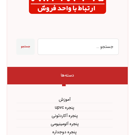
جستجو
دسته‌ها
آموزش
پنجره upvc
پنجره آکاردئونی
پنجره آلومینیومی
پنجره دوجداره