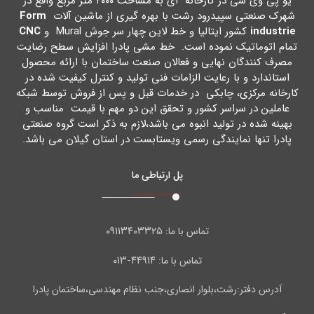
یو پی وي سی در کارخانه اي به مساحت ۲۰۰۰ متر مربع واقع در
شهرك صنعتی سپیدرود رشت با بهره گیري از ماشین آلات
Form
industrie
کشور ایتالیا و خط لاین چهار سر جوش Mural و
CNC
تمام اتوماتیک نموده است. خط مشی پادرا افزایش سطح رضایت
مصرف کنندگان نهایی و فعالان صنعت ساختمان با ارائه محصول
استاندارد و با رعایت الزامات فنی تولید و کنترل کیفیت شده در
کارخانه مرکزي، چابکی در خدمات قبل و پس از فروش توسط شبکه
عاملین در سراسر کشور و تحقق این دو مهم با قیمت مناسب و
بهینه شده در تولید انبوه می باشد،لازم به ذکر است گروه صنعتی
پادرا تنها نمایندگی رسمی ویستابست در استان گیلان می باشد.
پل ارتباطی ما
۰۹۱۱۳۴۰۳۳۲۵
تماس با ما:
۴۴۹۱۴-۰۱۳
تماس با ما:
آدرس دفتر:رشت،بلوار انصاری،جنب نظام مهندسی،ساختمان پادرا