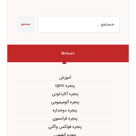
جستجو
دسته‌ها
آموزش
پنجره upvc
پنجره آکاردئونی
پنجره آلومینیومی
پنجره دوجداره
پنجره فرانسوی
پنجره فولکس واگنی
پنجره کشویی