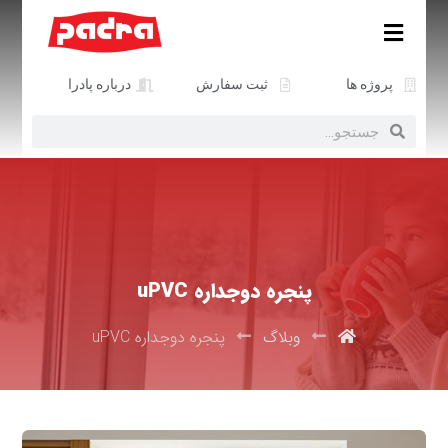
پروژه ها
ثبت سفارش
درباره پادرا
پنجره دوجداره uPVC
وبلاگ
پنجره دوجداره uPVC