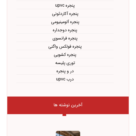
پنجره upvc
پنجره آکاردئونی
پنجره آلومینیومی
پنجره دوجداره
پنجره فرانسوی
پنجره فولکس واگنی
پنجره کشویی
توری پلیسه
در و پنجره
درب upvc
آخرین نوشته ها