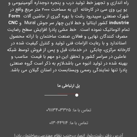
راه اندازي و تجهیز خط تولید درب و پنجره دوجداره آلومینیومی و
یو پی وي سی در کارخانه اي به مساحت ۲۰۰۰ متر مربع واقع در
شهرك صنعتی سپیدرود رشت با بهره گیري از ماشین آلات
Form
industrie
کشور ایتالیا و خط لاین چهار سر جوش Mural و
CNC
تمام اتوماتیک نموده است. خط مشی پادرا افزایش سطح رضایت
مصرف کنندگان نهایی و فعالان صنعت ساختمان با ارائه محصول
استاندارد و با رعایت الزامات فنی تولید و کنترل کیفیت شده در
کارخانه مرکزي، چابکی در خدمات قبل و پس از فروش توسط شبکه
عاملین در سراسر کشور و تحقق این دو مهم با قیمت مناسب و
بهینه شده در تولید انبوه می باشد،لازم به ذکر است گروه صنعتی
پادرا تنها نمایندگی رسمی ویستابست در استان گیلان می باشد.
پل ارتباطی ما
۰۹۱۱۳۴۰۳۳۲۵
تماس با ما:
۴۴۹۱۴-۰۱۳
تماس با ما:
آدرس دفتر:رشت،بلوار انصاری،جنب نظام مهندسی،ساختمان پادرا