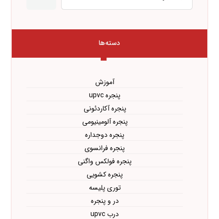
دسته‌ها
آموزش
پنجره upvc
پنجره آکاردئونی
پنجره آلومینیومی
پنجره دوجداره
پنجره فرانسوی
پنجره فولکس واگنی
پنجره کشویی
توری پلیسه
در و پنجره
درب upvc