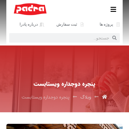
پروژه ها
ثبت سفارش
درباره پادرا
پنجره دوجداره ویستابست
وبلاگ
پنجره دوجداره ویستابست