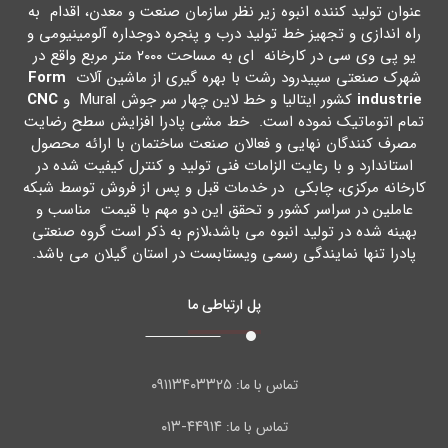
عنوان تولید کننده انبوه زیر نظر سازمان صنعت و معدن، اقدام به
راه اندازي و تجهیز خط تولید درب و پنجره دوجداره آلومینیومی و
یو پی وي سی در کارخانه اي به مساحت ۲۰۰۰ متر مربع واقع در
شهرك صنعتی سپیدرود رشت با بهره گیري از ماشین آلات
Form
industrie
کشور ایتالیا و خط لاین چهار سر جوش Mural و
CNC
تمام اتوماتیک نموده است. خط مشی پادرا افزایش سطح رضایت
مصرف کنندگان نهایی و فعالان صنعت ساختمان با ارائه محصول
استاندارد و با رعایت الزامات فنی تولید و کنترل کیفیت شده در
کارخانه مرکزي، چابکی در خدمات قبل و پس از فروش توسط شبکه
عاملین در سراسر کشور و تحقق این دو مهم با قیمت مناسب و
بهینه شده در تولید انبوه می باشد،لازم به ذکر است گروه صنعتی
پادرا تنها نمایندگی رسمی ویستابست در استان گیلان می باشد.
پل ارتباطی ما
۰۹۱۱۳۴۰۳۳۲۵
تماس با ما:
۴۴۹۱۴-۰۱۳
تماس با ما: