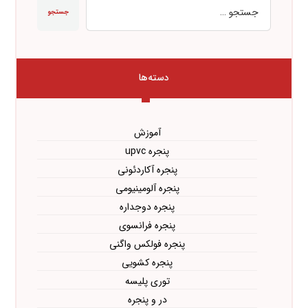
جستجو
دسته‌ها
آموزش
پنجره upvc
پنجره آکاردئونی
پنجره آلومینیومی
پنجره دوجداره
پنجره فرانسوی
پنجره فولکس واگنی
پنجره کشویی
توری پلیسه
در و پنجره