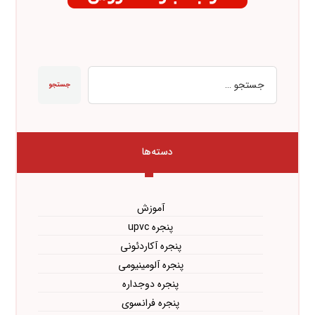
جستجو
دسته‌ها
آموزش
پنجره upvc
پنجره آکاردئونی
پنجره آلومینیومی
پنجره دوجداره
پنجره فرانسوی