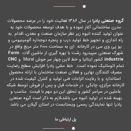
گروه صنعتی پادرا
در سال ۱۳۸۶ فعالیت خود را در عرصه محصولات
مدرن ساختمانی آغاز نموده و با هدف توسعه محصولات خود به
عنوان تولید کننده انبوه زیر نظر سازمان صنعت و معدن، اقدام به
راه اندازي و تجهیز خط تولید درب و پنجره دوجداره آلومینیومی و
یو پی وي سی در کارخانه اي به مساحت ۲۰۰۰ متر مربع واقع در
شهرك صنعتی سپیدرود رشت با بهره گیري از ماشین آلات
Form
industrie
کشور ایتالیا و خط لاین چهار سر جوش Mural و
CNC
تمام اتوماتیک نموده است. خط مشی پادرا افزایش سطح رضایت
مصرف کنندگان نهایی و فعالان صنعت ساختمان با ارائه محصول
استاندارد و با رعایت الزامات فنی تولید و کنترل کیفیت شده در
کارخانه مرکزي، چابکی در خدمات قبل و پس از فروش توسط شبکه
عاملین در سراسر کشور و تحقق این دو مهم با قیمت مناسب و
بهینه شده در تولید انبوه می باشد،لازم به ذکر است گروه صنعتی
پادرا تنها نمایندگی رسمی ویستابست در استان گیلان می باشد.
پل ارتباطی ما