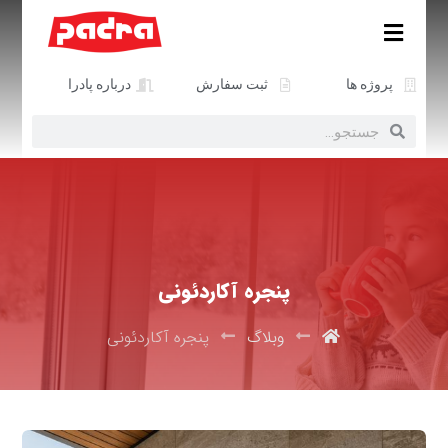
پروژه ها
ثبت سفارش
درباره پادرا
پنجره آکاردئونی
وبلاگ
پنجره آکاردئونی