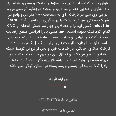
عنوان تولید کننده انبوه زیر نظر سازمان صنعت و معدن، اقدام به
راه اندازي و تجهیز خط تولید درب و پنجره دوجداره آلومینیومی و
یو پی وي سی در کارخانه اي به مساحت ۲۰۰۰ متر مربع واقع در
شهرك صنعتی سپیدرود رشت با بهره گیري از ماشین آلات
Form
industrie
کشور ایتالیا و خط لاین چهار سر جوش Mural و
CNC
تمام اتوماتیک نموده است. خط مشی پادرا افزایش سطح رضایت
مصرف کنندگان نهایی و فعالان صنعت ساختمان با ارائه محصول
استاندارد و با رعایت الزامات فنی تولید و کنترل کیفیت شده در
کارخانه مرکزي، چابکی در خدمات قبل و پس از فروش توسط شبکه
عاملین در سراسر کشور و تحقق این دو مهم با قیمت مناسب و
بهینه شده در تولید انبوه می باشد،لازم به ذکر است گروه صنعتی
پادرا تنها نمایندگی رسمی ویستابست در استان گیلان می باشد.
پل ارتباطی ما
۰۹۱۱۳۴۰۳۳۲۵
تماس با ما:
۴۴۹۱۴-۰۱۳
تماس با ما: