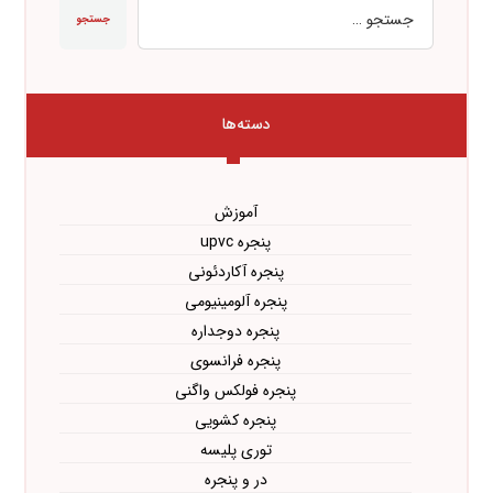
جستجو
دسته‌ها
آموزش
پنجره upvc
پنجره آکاردئونی
پنجره آلومینیومی
پنجره دوجداره
پنجره فرانسوی
پنجره فولکس واگنی
پنجره کشویی
توری پلیسه
در و پنجره