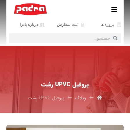
پروژه ها
ثبت سفارش
درباره پادرا
پروفیل UPVC رشت
وبلاگ
پروفیل UPVC رشت