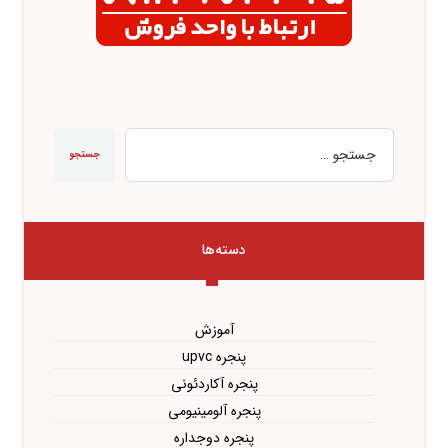
جستجو
دسته‌ها
آموزش
پنجره upvc
پنجره آکاردئونی
پنجره آلومینیومی
پنجره دوجداره