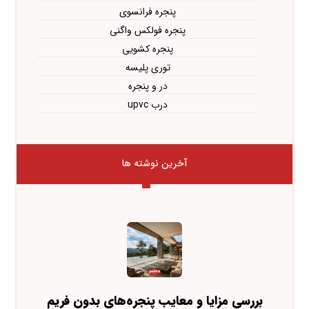
پنجره فرانسوی
پنجره فولکس واگنی
پنجره کشویی
توری پلیسه
در و پنجره
درب upvc
آخرین نوشته ها
بررسی مزایا و معایب پنجره‌های بدون فریم