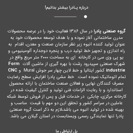
درباره پـادرا بیشتر بدانیم!
گروه صنعتی پادرا
در سال ۱۳۸۶ فعالیت خود را در عرصه محصولات
مدرن ساختمانی آغاز نموده و با هدف توسعه محصولات خود به
عنوان تولید کننده انبوه زیر نظر سازمان صنعت و معدن، اقدام به
راه اندازي و تجهیز خط تولید درب و پنجره دوجداره آلومینیومی و
یو پی وي سی در کارخانه اي به مساحت ۲۰۰۰ متر مربع واقع در
شهرك صنعتی سپیدرود رشت با بهره گیري از ماشین آلات
Form
industrie
کشور ایتالیا و خط لاین چهار سر جوش Mural و
CNC
تمام اتوماتیک نموده است. خط مشی پادرا افزایش سطح رضایت
مصرف کنندگان نهایی و فعالان صنعت ساختمان با ارائه محصول
استاندارد و با رعایت الزامات فنی تولید و کنترل کیفیت شده در
کارخانه مرکزي، چابکی در خدمات قبل و پس از فروش توسط شبکه
عاملین در سراسر کشور و تحقق این دو مهم با قیمت مناسب و
بهینه شده در تولید انبوه می باشد،لازم به ذکر است گروه صنعتی
پادرا تنها نمایندگی رسمی ویستابست در استان گیلان می باشد.
پل ارتباطی ما