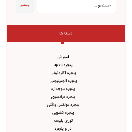
جستجو
دسته‌ها
آموزش
پنجره upvc
پنجره آکاردئونی
پنجره آلومینیومی
پنجره دوجداره
پنجره فرانسوی
پنجره فولکس واگنی
پنجره کشویی
توری پلیسه
در و پنجره