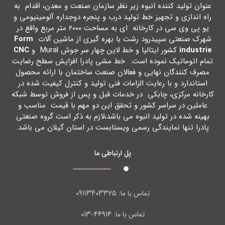
عنوان تولید کننده انبوه زیر نظر سازمان صنعت و معدن، اقدام به
راه اندازي و تجهیز خط تولید درب و پنجره دوجداره آلومینیومی و
یو پی وي سی در کارخانه اي به مساحت ۲۰۰۰ متر مربع واقع در
شهرك صنعتی سپیدرود رشت با بهره گیري از ماشین آلات
Form
industrie
کشور ایتالیا و خط لاین چهار سر جوش Mural و
CNC
تمام اتوماتیک نموده است. خط مشی پادرا افزایش سطح رضایت
مصرف کنندگان نهایی و فعالان صنعت ساختمان با ارائه محصول
استاندارد و با رعایت الزامات فنی تولید و کنترل کیفیت شده در
کارخانه مرکزي، چابکی در خدمات قبل و پس از فروش توسط شبکه
عاملین در سراسر کشور و تحقق این دو مهم با قیمت مناسب و
بهینه شده در تولید انبوه می باشد،لازم به ذکر است گروه صنعتی
پادرا تنها نمایندگی رسمی ویستابست در استان گیلان می باشد.
پل ارتباطی ما
۰۹۱۱۳۴۰۳۳۲۵
تماس با ما:
۴۴۹۱۴-۰۱۳
تماس با ما: