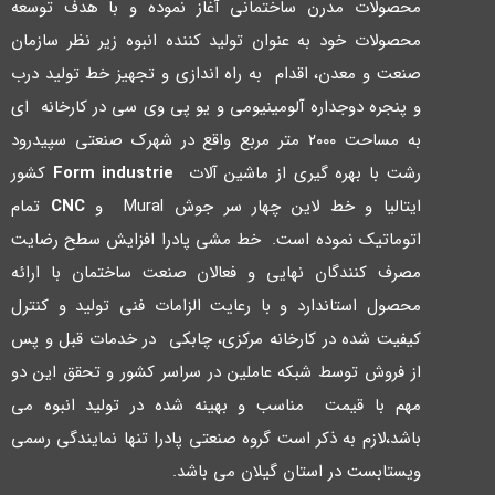
محصولات مدرن ساختمانی آغاز نموده و با هدف توسعه
محصولات خود به عنوان تولید کننده انبوه زیر نظر سازمان
صنعت و معدن، اقدام به راه اندازي و تجهیز خط تولید درب
و پنجره دوجداره آلومینیومی و یو پی وي سی در کارخانه اي
به مساحت ۲۰۰۰ متر مربع واقع در شهرك صنعتی سپیدرود
رشت با بهره گیري از ماشین آلات
Form industrie
کشور
ایتالیا و خط لاین چهار سر جوش Mural و
CNC
تمام
اتوماتیک نموده است. خط مشی پادرا افزایش سطح رضایت
مصرف کنندگان نهایی و فعالان صنعت ساختمان با ارائه
محصول استاندارد و با رعایت الزامات فنی تولید و کنترل
کیفیت شده در کارخانه مرکزي، چابکی در خدمات قبل و پس
از فروش توسط شبکه عاملین در سراسر کشور و تحقق این دو
مهم با قیمت مناسب و بهینه شده در تولید انبوه می
باشد،لازم به ذکر است گروه صنعتی پادرا تنها نمایندگی رسمی
ویستابست در استان گیلان می باشد.