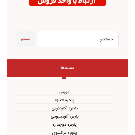
جستجو
دسته‌ها
آموزش
پنجره upvc
پنجره آکاردئونی
پنجره آلومینیومی
پنجره دوجداره
پنجره فرانسوی