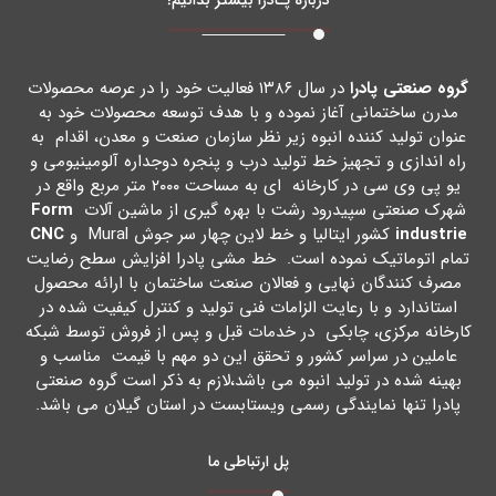
گروه صنعتی پادرا
در سال ۱۳۸۶ فعالیت خود را در عرصه محصولات
مدرن ساختمانی آغاز نموده و با هدف توسعه محصولات خود به
عنوان تولید کننده انبوه زیر نظر سازمان صنعت و معدن، اقدام به
راه اندازي و تجهیز خط تولید درب و پنجره دوجداره آلومینیومی و
یو پی وي سی در کارخانه اي به مساحت ۲۰۰۰ متر مربع واقع در
شهرك صنعتی سپیدرود رشت با بهره گیري از ماشین آلات
Form
industrie
کشور ایتالیا و خط لاین چهار سر جوش Mural و
CNC
تمام اتوماتیک نموده است. خط مشی پادرا افزایش سطح رضایت
مصرف کنندگان نهایی و فعالان صنعت ساختمان با ارائه محصول
استاندارد و با رعایت الزامات فنی تولید و کنترل کیفیت شده در
کارخانه مرکزي، چابکی در خدمات قبل و پس از فروش توسط شبکه
عاملین در سراسر کشور و تحقق این دو مهم با قیمت مناسب و
بهینه شده در تولید انبوه می باشد،لازم به ذکر است گروه صنعتی
پادرا تنها نمایندگی رسمی ویستابست در استان گیلان می باشد.
پل ارتباطی ما