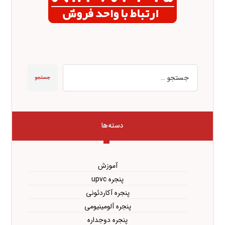
جستجو
دسته‌ها
آموزش
پنجره upvc
پنجره آکاردئونی
پنجره آلومینیومی
پنجره دوجداره