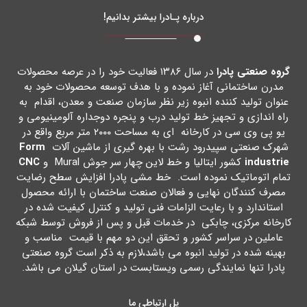
درباره پـادرا بیشتر بدانیم!
گروه صنعتی پادرا
در سال ۱۳۸۶ فعالیت خود را در عرصه محصولات
مدرن ساختمانی آغاز نموده و با هدف توسعه محصولات خود به
عنوان تولید کننده انبوه زیر نظر سازمان صنعت و معدن، اقدام به
راه اندازي و تجهیز خط تولید درب و پنجره دوجداره آلومینیومی و
یو پی وي سی در کارخانه اي به مساحت ۲۰۰۰ متر مربع واقع در
شهرك صنعتی سپیدرود رشت با بهره گیري از ماشین آلات
Form
industrie
کشور ایتالیا و خط لاین چهار سر جوش Mural و
CNC
تمام اتوماتیک نموده است. خط مشی پادرا افزایش سطح رضایت
مصرف کنندگان نهایی و فعالان صنعت ساختمان با ارائه محصول
استاندارد و با رعایت الزامات فنی تولید و کنترل کیفیت شده در
کارخانه مرکزي، چابکی در خدمات قبل و پس از فروش توسط شبکه
عاملین در سراسر کشور و تحقق این دو مهم با قیمت مناسب و
بهینه شده در تولید انبوه می باشد،لازم به ذکر است گروه صنعتی
پادرا تنها نمایندگی رسمی ویستابست در استان گیلان می باشد.
پل ارتباطی ما