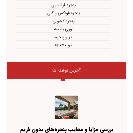
پنجره فرانسوی
پنجره فولکس واگنی
پنجره کشویی
توری پلیسه
در و پنجره
درب upvc
آخرین نوشته ها
بررسی مزایا و معایب پنجره‌های بدون فریم