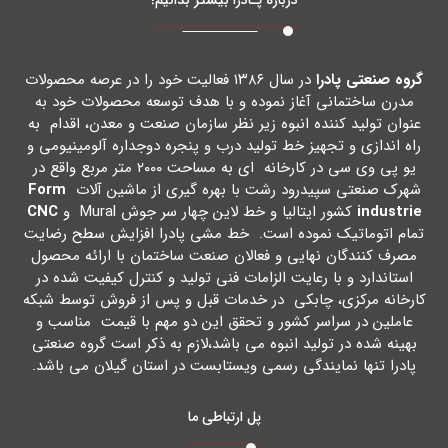
گروه صنعتی پادرا
در سال ۱۳۸۶ فعالیت خود را در عرصه محصولات
مدرن ساختمانی آغاز نموده و با هدف توسعه محصولات خود به
عنوان تولید کننده انبوه زیر نظر سازمان صنعت و معدن، اقدام به
راه اندازي و تجهیز خط تولید درب و پنجره دوجداره آلومینیومی و
یو پی وي سی در کارخانه اي به مساحت ۲۰۰۰ متر مربع واقع در
شهرك صنعتی سپیدرود رشت با بهره گیري از ماشین آلات
Form
industrie
کشور ایتالیا و خط لاین چهار سر جوش Mural و
CNC
تمام اتوماتیک نموده است. خط مشی پادرا افزایش سطح رضایت
مصرف کنندگان نهایی و فعالان صنعت ساختمان با ارائه محصول
استاندارد و با رعایت الزامات فنی تولید و کنترل کیفیت شده در
کارخانه مرکزي، چابکی در خدمات قبل و پس از فروش توسط شبکه
عاملین در سراسر کشور و تحقق این دو مهم با قیمت مناسب و
بهینه شده در تولید انبوه می باشد،لازم به ذکر است گروه صنعتی
پادرا تنها نمایندگی رسمی ویستابست در استان گیلان می باشد.
پل ارتباطی ما