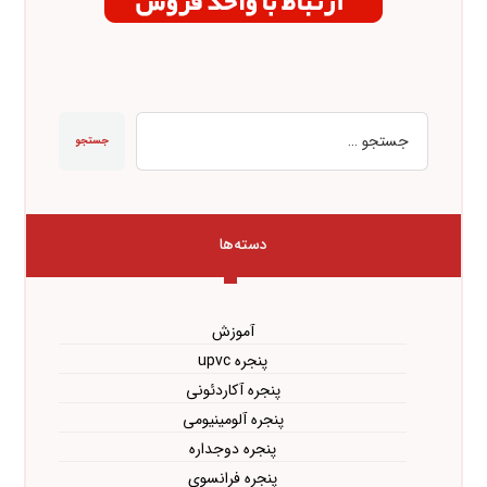
جستجو
دسته‌ها
آموزش
پنجره upvc
پنجره آکاردئونی
پنجره آلومینیومی
پنجره دوجداره
پنجره فرانسوی