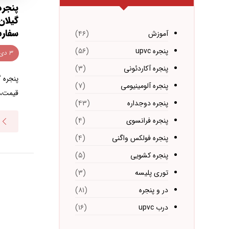
پنجره
گیلان
سفار
آموزش
(۴۶)
پنجره upvc
(۵۶)
۳ دی ۱۴۰۴
پنجره آکاردئونی
(۳)
پنجره گ
پنجره آلومینیومی
(۷)
قیمت، 
پنجره دوجداره
(۴۳)
پنجره فرانسوی
(۴)
پنجره فولکس واگنی
(۴)
پنجره کشویی
(۵)
توری پلیسه
(۳)
در و پنجره
(۸۱)
درب upvc
(۱۶)