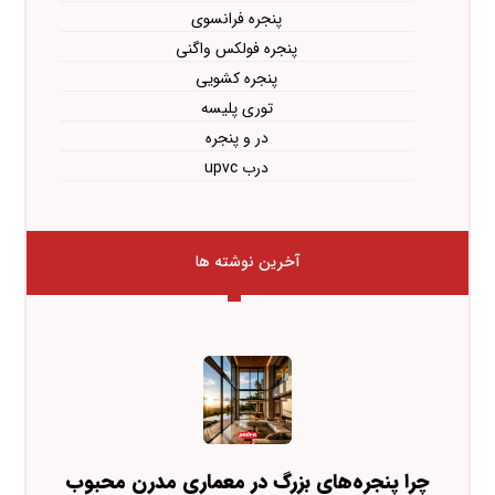
پنجره فرانسوی
پنجره فولکس واگنی
پنجره کشویی
توری پلیسه
در و پنجره
درب upvc
آخرین نوشته ها
چرا پنجره‌های بزرگ در معماری مدرن محبوب