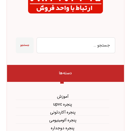
جستجو
دسته‌ها
آموزش
پنجره upvc
پنجره آکاردئونی
پنجره آلومینیومی
پنجره دوجداره