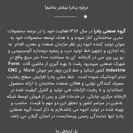
درباره پـادرا بیشتر بدانیم!
گروه صنعتی پادرا
در سال ۱۳۸۶ فعالیت خود را در عرصه محصولات
مدرن ساختمانی آغاز نموده و با هدف توسعه محصولات خود به
عنوان تولید کننده انبوه زیر نظر سازمان صنعت و معدن، اقدام به
راه اندازي و تجهیز خط تولید درب و پنجره دوجداره آلومینیومی و
یو پی وي سی در کارخانه اي به مساحت ۲۰۰۰ متر مربع واقع در
شهرك صنعتی سپیدرود رشت با بهره گیري از ماشین آلات
Form
industrie
کشور ایتالیا و خط لاین چهار سر جوش Mural و
CNC
تمام اتوماتیک نموده است. خط مشی پادرا افزایش سطح رضایت
مصرف کنندگان نهایی و فعالان صنعت ساختمان با ارائه محصول
استاندارد و با رعایت الزامات فنی تولید و کنترل کیفیت شده در
کارخانه مرکزي، چابکی در خدمات قبل و پس از فروش توسط شبکه
عاملین در سراسر کشور و تحقق این دو مهم با قیمت مناسب و
بهینه شده در تولید انبوه می باشد،لازم به ذکر است گروه صنعتی
پادرا تنها نمایندگی رسمی ویستابست در استان گیلان می باشد.
پل ارتباطی ما