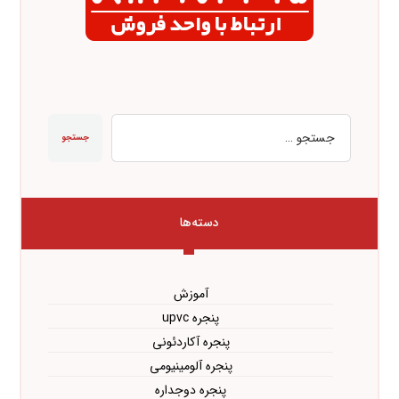
جستجو
دسته‌ها
آموزش
پنجره upvc
پنجره آکاردئونی
پنجره آلومینیومی
پنجره دوجداره