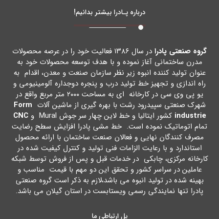
درباره پـادرا بیشتر بدانیم!
گروه صنعتی پادرا
در سال ۱۳۸۶ فعالیت خود را در عرصه محصولات
مدرن ساختمانی آغاز نموده و با هدف توسعه محصولات خود به
عنوان تولید کننده انبوه زیر نظر سازمان صنعت و معدن، اقدام به
راه اندازي و تجهیز خط تولید درب و پنجره دوجداره آلومینیومی و
یو پی وي سی در کارخانه اي به مساحت ۲۰۰۰ متر مربع واقع در
شهرك صنعتی سپیدرود رشت با بهره گیري از ماشین آلات
Form
industrie
کشور ایتالیا و خط لاین چهار سر جوش Mural و
CNC
تمام اتوماتیک نموده است. خط مشی پادرا افزایش سطح رضایت
مصرف کنندگان نهایی و فعالان صنعت ساختمان با ارائه محصول
استاندارد و با رعایت الزامات فنی تولید و کنترل کیفیت شده در
کارخانه مرکزي، چابکی در خدمات قبل و پس از فروش توسط شبکه
عاملین در سراسر کشور و تحقق این دو مهم با قیمت مناسب و
بهینه شده در تولید انبوه می باشد،لازم به ذکر است گروه صنعتی
پادرا تنها نمایندگی رسمی ویستابست در استان گیلان می باشد.
پل ارتباطی ما