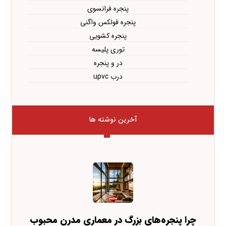
پنجره فرانسوی
پنجره فولکس واگنی
پنجره کشویی
توری پلیسه
در و پنجره
درب upvc
آخرین نوشته ها
چرا پنجره‌های بزرگ در معماری مدرن محبوب