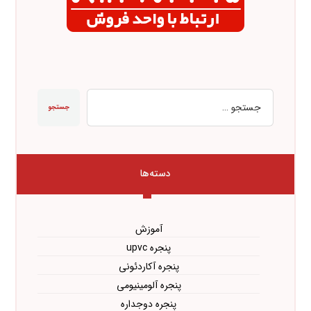
جستجو
دسته‌ها
آموزش
پنجره upvc
پنجره آکاردئونی
پنجره آلومینیومی
پنجره دوجداره