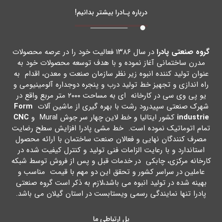
درباره پـادرا بیشتر بدانیم!
گروه صنعتی پادرا
در سال ۱۳۸۶ فعالیت خود را در عرصه محصولات
مدرن ساختمانی آغاز نموده و با هدف توسعه محصولات خود به
عنوان تولید کننده انبوه زیر نظر سازمان صنعت و معدن، اقدام به
راه اندازي و تجهیز خط تولید درب و پنجره دوجداره آلومینیومی و
یو پی وي سی در کارخانه اي به مساحت ۲۰۰۰ متر مربع واقع در
شهرك صنعتی سپیدرود رشت با بهره گیري از ماشین آلات
Form
industrie
کشور ایتالیا و خط لاین چهار سر جوش Mural و
CNC
تمام اتوماتیک نموده است. خط مشی پادرا افزایش سطح رضایت
مصرف کنندگان نهایی و فعالان صنعت ساختمان با ارائه محصول
استاندارد و با رعایت الزامات فنی تولید و کنترل کیفیت شده در
کارخانه مرکزي، چابکی در خدمات قبل و پس از فروش توسط شبکه
عاملین در سراسر کشور و تحقق این دو مهم با قیمت مناسب و
بهینه شده در تولید انبوه می باشد،لازم به ذکر است گروه صنعتی
پادرا تنها نمایندگی رسمی ویستابست در استان گیلان می باشد.
پل ارتباطی ما