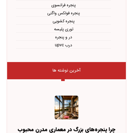
پنجره فرانسوی
پنجره فولکس واگنی
پنجره کشویی
توری پلیسه
در و پنجره
درب upvc
آخرین نوشته ها
چرا پنجره‌های بزرگ در معماری مدرن محبوب