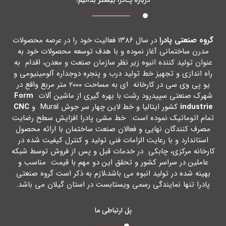
گروه صنعتی پادرا
در سال ۱۳۸۶ فعالیت خود را در عرصه محصولات
مدرن ساختمانی آغاز نموده و با هدف توسعه محصولات خود به
عنوان تولید کننده انبوه زیر نظر سازمان صنعت و معدن، اقدام به
راه اندازي و تجهیز خط تولید درب و پنجره دوجداره آلومینیومی و
یو پی وي سی در کارخانه اي به مساحت ۲۰۰۰ متر مربع واقع در
شهرك صنعتی سپیدرود رشت با بهره گیري از ماشین آلات
Form
industrie
کشور ایتالیا و خط لاین چهار سر جوش Mural و
CNC
تمام اتوماتیک نموده است. خط مشی پادرا افزایش سطح رضایت
مصرف کنندگان نهایی و فعالان صنعت ساختمان با ارائه محصول
استاندارد و با رعایت الزامات فنی تولید و کنترل کیفیت شده در
کارخانه مرکزي، چابکی در خدمات قبل و پس از فروش توسط شبکه
عاملین در سراسر کشور و تحقق این دو مهم با قیمت مناسب و
بهینه شده در تولید انبوه می باشد،لازم به ذکر است گروه صنعتی
پادرا تنها نمایندگی رسمی ویستابست در استان گیلان می باشد.
پل ارتباطی ما