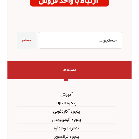
جستجو
دسته‌ها
آموزش
پنجره upvc
پنجره آکاردئونی
پنجره آلومینیومی
پنجره دوجداره
پنجره فرانسوی