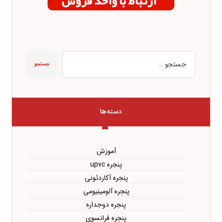
جستجو
دسته‌ها
آموزش
پنجره upvc
پنجره آکاردئونی
پنجره آلومینیومی
پنجره دوجداره
پنجره فرانسوی