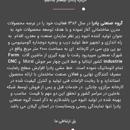
گروه صنعتی پادرا
در سال ۱۳۸۶ فعالیت خود را در عرصه محصولات
مدرن ساختمانی آغاز نموده و با هدف توسعه محصولات خود به
عنوان تولید کننده انبوه زیر نظر سازمان صنعت و معدن، اقدام به
راه اندازي و تجهیز خط تولید درب و پنجره دوجداره آلومینیومی و
یو پی وي سی در کارخانه اي به مساحت ۲۰۰۰ متر مربع واقع در
شهرك صنعتی سپیدرود رشت با بهره گیري از ماشین آلات
Form
industrie
کشور ایتالیا و خط لاین چهار سر جوش Mural و
CNC
تمام اتوماتیک نموده است. خط مشی پادرا افزایش سطح رضایت
مصرف کنندگان نهایی و فعالان صنعت ساختمان با ارائه محصول
استاندارد و با رعایت الزامات فنی تولید و کنترل کیفیت شده در
کارخانه مرکزي، چابکی در خدمات قبل و پس از فروش توسط شبکه
عاملین در سراسر کشور و تحقق این دو مهم با قیمت مناسب و
بهینه شده در تولید انبوه می باشد،لازم به ذکر است گروه صنعتی
پادرا تنها نمایندگی رسمی ویستابست در استان گیلان می باشد.
پل ارتباطی ما