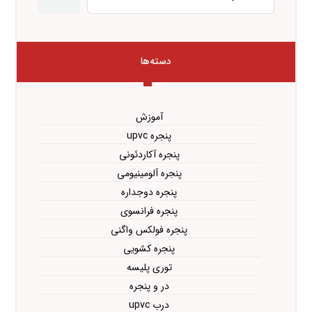
دسته‌ها
آموزش
پنجره upvc
پنجره آکاردئونی
پنجره آلومینیومی
پنجره دوجداره
پنجره فرانسوی
پنجره فولکس واگنی
پنجره کشویی
توری پلیسه
در و پنجره
درب upvc