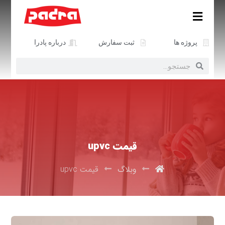
پروژه ها
ثبت سفارش
درباره پادرا
قیمت upvc
وبلاگ
قیمت upvc