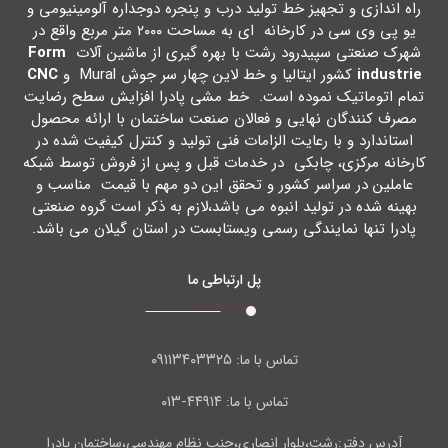
راه اندازي و تجهیز خط تولید درب و پنجره دوجداره آلومینیومی و
یو پی وي سی در کارخانه اي به مساحت ۲۰۰۰ متر مربع واقع در
شهرك صنعتی سپیدرود رشت با بهره گیري از ماشین آلات
Form
industrie
کشور ایتالیا و خط لاین چهار سر جوش Mural و
CNC
تمام اتوماتیک نموده است. خط مشی پادرا افزایش سطح رضایت
مصرف کنندگان نهایی و فعالان صنعت ساختمان با ارائه محصول
استاندارد و با رعایت الزامات فنی تولید و کنترل کیفیت شده در
کارخانه مرکزي، چابکی در خدمات قبل و پس از فروش توسط شبکه
عاملین در سراسر کشور و تحقق این دو مهم با قیمت مناسب و
بهینه شده در تولید انبوه می باشد،لازم به ذکر است گروه صنعتی
پادرا تنها نمایندگی رسمی ویستابست در استان گیلان می باشد.
پل ارتباطی ما
۰۹۱۱۳۴۰۳۳۲۵
تماس با ما:
۴۴۹۱۴-۰۱۳
تماس با ما:
آدرس دفتر:رشت،بلوار انصاری،جنب نظام مهندسی،ساختمان پادرا