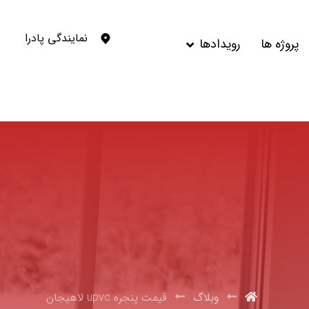
نمایندگی پادرا
پروژه ها
رویدادها
وبلاگ
قیمت پنجره upvc لاهیجان