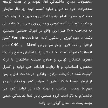
محصولات مدرن ساختمانی آغاز نموده و با هدف توسعه
محصولات خود به عنوان تولید کننده انبوه زیر نظر سازمان
صنعت و معدن، اقدام به راه اندازي و تجهیز خط تولید درب
و پنجره دوجداره آلومینیومی و یو پی وي سی در کارخانه اي
به مساحت ۲۰۰۰ متر مربع واقع در شهرك صنعتی سپیدرود
رشت با بهره گیري از ماشین آلات
Form industrie
کشور
ایتالیا و خط لاین چهار سر جوش Mural و
CNC
تمام
اتوماتیک نموده است. خط مشی پادرا افزایش سطح رضایت
مصرف کنندگان نهایی و فعالان صنعت ساختمان با ارائه
محصول استاندارد و با رعایت الزامات فنی تولید و کنترل
کیفیت شده در کارخانه مرکزي، چابکی در خدمات قبل و پس
از فروش توسط شبکه عاملین در سراسر کشور و تحقق این دو
مهم با قیمت مناسب و بهینه شده در تولید انبوه می
باشد،لازم به ذکر است گروه صنعتی پادرا تنها نمایندگی رسمی
ویستابست در استان گیلان می باشد.