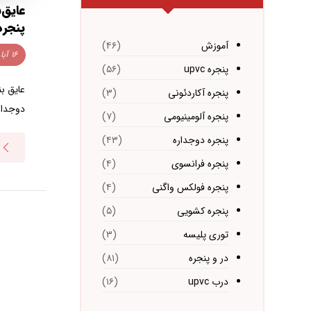
عایق‌
پنجره
آموزش
(۴۶)
۱۶ آبان ۱۴۰۳
پنجره upvc
(۵۶)
عایق ب
پنجره آکاردئونی
(۳)
دوجداره
پنجره آلومینیومی
(۷)
پنجره دوجداره
(۴۳)
پنجره فرانسوی
(۴)
پنجره فولکس واگنی
(۴)
پنجره کشویی
(۵)
توری پلیسه
(۳)
در و پنجره
(۸۱)
درب upvc
(۱۶)