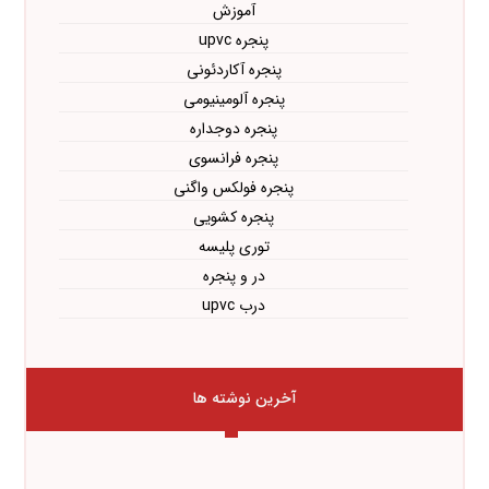
آموزش
پنجره upvc
پنجره آکاردئونی
پنجره آلومینیومی
پنجره دوجداره
پنجره فرانسوی
پنجره فولکس واگنی
پنجره کشویی
توری پلیسه
در و پنجره
درب upvc
آخرین نوشته ها