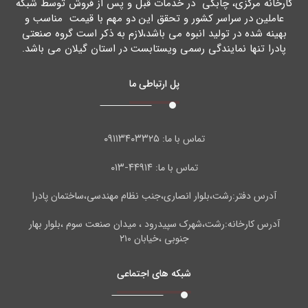
کارخانه مرکزي، چابکی در خدمات قبل و پس از فروش توسط شبکه
عاملین در سراسر کشور و تحقق این دو مهم با قیمت مناسب و
بهینه شده در تولید انبوه می باشد،لازم به ذکر است گروه صنعتی
پادرا تنها نمایندگی رسمی ویستابست در استان گیلان می باشد.
پل ارتباطی ما
۰۹۱۱۳۴۰۳۳۲۵
تماس با ما:
۴۴۹۱۴-۰۱۳
تماس با ما:
آدرس دفتر:رشت،بلوار انصاری،جنب نظام مهندسی،ساختمان پادرا
آدرس کارخانه:رشت،شهرک سپیدرود ، میدان صنعت سوم ،بلوار بهار
جنوبی ،خیابان ۲۱۰
شبکه های اجتماعی