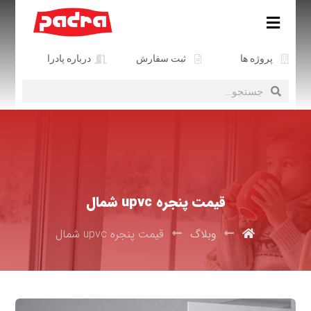
پروژه ها
ثبت سفارش
درباره پادرا
قیمت پنجره upvc شمال
وبلاگ
قیمت پنجره upvc شمال