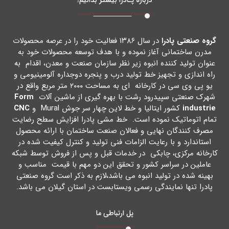
گروه صنعتی پادرا
در سال ۱۳۸۶ فعالیت خود را در عرصه محصولات
مدرن ساختمانی آغاز نموده و با هدف توسعه محصولات خود به
عنوان تولید کننده انبوه زیر نظر سازمان صنعت و معدن، اقدام به
راه اندازي و تجهیز خط تولید درب و پنجره دوجداره آلومینیومی و
یو پی وي سی در کارخانه اي به مساحت ۲۰۰۰ متر مربع واقع در
شهرك صنعتی سپیدرود رشت با بهره گیري از ماشین آلات
Form
industrie
کشور ایتالیا و خط لاین چهار سر جوش Mural و
CNC
تمام اتوماتیک نموده است. خط مشی پادرا افزایش سطح رضایت
مصرف کنندگان نهایی و فعالان صنعت ساختمان با ارائه محصول
استاندارد و با رعایت الزامات فنی تولید و کنترل کیفیت شده در
کارخانه مرکزي، چابکی در خدمات قبل و پس از فروش توسط شبکه
عاملین در سراسر کشور و تحقق این دو مهم با قیمت مناسب و
بهینه شده در تولید انبوه می باشد،لازم به ذکر است گروه صنعتی
پادرا تنها نمایندگی رسمی ویستابست در استان گیلان می باشد.
پل ارتباطی ما