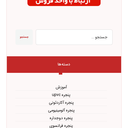
جستجو
دسته‌ها
آموزش
پنجره upvc
پنجره آکاردئونی
پنجره آلومینیومی
پنجره دوجداره
پنجره فرانسوی