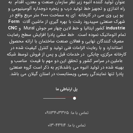
عنوان تولید کننده انبوه زیر نظر سازمان صنعت و معدن، اقدام به
راه اندازي و تجهیز خط تولید درب و پنجره دوجداره آلومینیومی و
یو پی وي سی در کارخانه اي به مساحت ۲۰۰۰ متر مربع واقع در
شهرك صنعتی سپیدرود رشت با بهره گیري از ماشین آلات
Form
industrie
کشور ایتالیا و خط لاین چهار سر جوش Mural و
CNC
تمام اتوماتیک نموده است. خط مشی پادرا افزایش سطح رضایت
مصرف کنندگان نهایی و فعالان صنعت ساختمان با ارائه محصول
استاندارد و با رعایت الزامات فنی تولید و کنترل کیفیت شده در
کارخانه مرکزي، چابکی در خدمات قبل و پس از فروش توسط شبکه
عاملین در سراسر کشور و تحقق این دو مهم با قیمت مناسب و
بهینه شده در تولید انبوه می باشد،لازم به ذکر است گروه صنعتی
پادرا تنها نمایندگی رسمی ویستابست در استان گیلان می باشد.
پل ارتباطی ما
۰۹۱۱۳۴۰۳۳۲۵
تماس با ما:
۴۴۹۱۴-۰۱۳
تماس با ما: