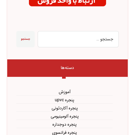
جستجو
دسته‌ها
آموزش
پنجره upvc
پنجره آکاردئونی
پنجره آلومینیومی
پنجره دوجداره
پنجره فرانسوی