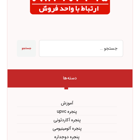
جستجو
دسته‌ها
آموزش
پنجره upvc
پنجره آکاردئونی
پنجره آلومینیومی
پنجره دوجداره