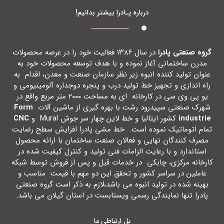
درباره پـادرا بیشتر بدانیم!
گروه صنعتی پادرا
در سال ۱۳۸۶ فعالیت خود را در عرصه محصولات
مدرن ساختمانی آغاز نموده و با هدف توسعه محصولات خود به
عنوان تولید کننده انبوه زیر نظر سازمان صنعت و معدن، اقدام به
راه اندازي و تجهیز خط تولید درب و پنجره دوجداره آلومینیومی و
یو پی وي سی در کارخانه اي به مساحت ۲۰۰۰ متر مربع واقع در
شهرك صنعتی سپیدرود رشت با بهره گیري از ماشین آلات
Form
industrie
کشور ایتالیا و خط لاین چهار سر جوش Mural و
CNC
تمام اتوماتیک نموده است. خط مشی پادرا افزایش سطح رضایت
مصرف کنندگان نهایی و فعالان صنعت ساختمان با ارائه محصول
استاندارد و با رعایت الزامات فنی تولید و کنترل کیفیت شده در
کارخانه مرکزي، چابکی در خدمات قبل و پس از فروش توسط شبکه
عاملین در سراسر کشور و تحقق این دو مهم با قیمت مناسب و
بهینه شده در تولید انبوه می باشد،لازم به ذکر است گروه صنعتی
پادرا تنها نمایندگی رسمی ویستابست در استان گیلان می باشد.
پل ارتباطی ما