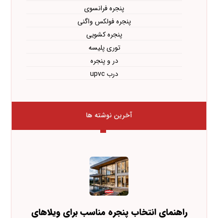
پنجره فرانسوی
پنجره فولکس واگنی
پنجره کشویی
توری پلیسه
در و پنجره
درب upvc
آخرین نوشته ها
راهنمای انتخاب پنجره مناسب برای ویلاهای